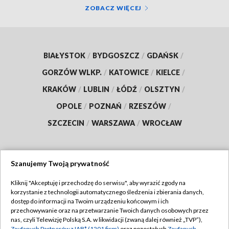
ZOBACZ WIĘCEJ
BIAŁYSTOK
/
BYDGOSZCZ
/
GDAŃSK
/
GORZÓW WLKP.
/
KATOWICE
/
KIELCE
/
KRAKÓW
/
LUBLIN
/
ŁÓDŹ
/
OLSZTYN
/
OPOLE
/
POZNAŃ
/
RZESZÓW
/
SZCZECIN
/
WARSZAWA
/
WROCŁAW
Szanujemy Twoją prywatność
Dołącz do nas:
Kliknij "Akceptuję i przechodzę do serwisu", aby wyrazić zgody na
korzystanie z technologii automatycznego śledzenia i zbierania danych,
TVP
dostęp do informacji na Twoim urządzeniu końcowym i ich
Abonament TVP
przechowywanie oraz na przetwarzanie Twoich danych osobowych przez
Regulamin TVP
nas, czyli Telewizję Polską S.A. w likwidacji (zwaną dalej również „TVP”),
Emisja w TVP
Zaufanych Partnerów z IAB* (1201 firm)
oraz pozostałych
Zaufanych