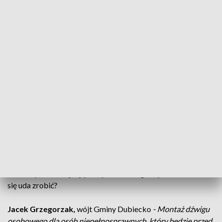
dydaktycznych i odpowiednie wyposażenie szkół. Wszystko
to ma pomóc w wypracowaniu nowego modelu
integracyjnego.
Małgorzata Jarosińska-Jedynak
, Sekretarz Stanu w
Ministerstwie Funduszy i Polityki Regionalnej
- Model
dotyczy placówki. Dotyczy szkoły, dotyczy obiektu, w którym
dzieci z niepełnosprawnością już się znajdują i tych wymagań,
które musi spełniać dana placówka żeby osoby z
niepełnosprawnością i nie tylko, mogły w niej bezpiecznie
przebywać i pobierać naukę.
Po podpisaniu umów na granty z finansowego wsparcia
skorzystają m.in. szkoły podstawowe w Iskanii, Bachórcu i w
Drohobyczce, znajdujące się na terenie gminy Dubiecko. Co
się uda zrobić?
Jacek Grzegorzak,
wójt Gminy Dubiecko
- Montaż dźwigu
osobowego dla osób niepełnosprawnych, który będzie przed