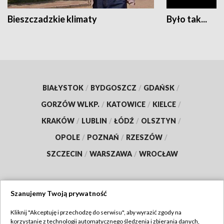
Bieszczadzkie klimaty
Było tak...
BIAŁYSTOK
/
BYDGOSZCZ
/
GDAŃSK
/
GORZÓW WLKP.
/
KATOWICE
/
KIELCE
/
KRAKÓW
/
LUBLIN
/
ŁÓDŹ
/
OLSZTYN
/
OPOLE
/
POZNAŃ
/
RZESZÓW
/
SZCZECIN
/
WARSZAWA
/
WROCŁAW
Szanujemy Twoją prywatność
Dołącz do nas:
Kliknij "Akceptuję i przechodzę do serwisu", aby wyrazić zgody na
korzystanie z technologii automatycznego śledzenia i zbierania danych,
TVP