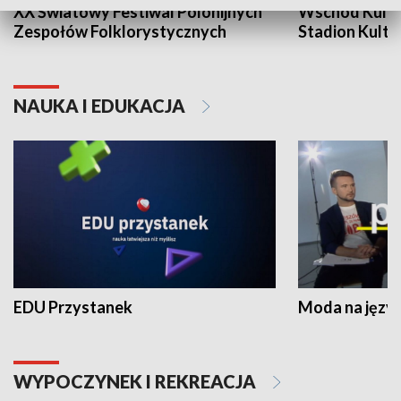
XX Światowy Festiwal Polonijnych
Wschód Kultur
Zespołów Folklorystycznych
Stadion Kultu
NAUKA I EDUKACJA
EDU Przystanek
Moda na język
WYPOCZYNEK I REKREACJA