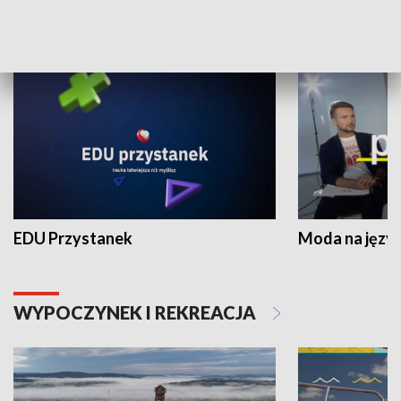
NAUKA I EDUKACJA
EDU Przystanek
Moda na język
WYPOCZYNEK I REKREACJA