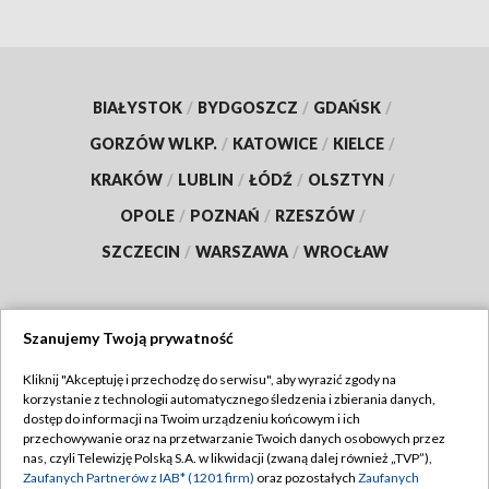
BIAŁYSTOK
/
BYDGOSZCZ
/
GDAŃSK
/
GORZÓW WLKP.
/
KATOWICE
/
KIELCE
/
KRAKÓW
/
LUBLIN
/
ŁÓDŹ
/
OLSZTYN
/
OPOLE
/
POZNAŃ
/
RZESZÓW
/
SZCZECIN
/
WARSZAWA
/
WROCŁAW
Szanujemy Twoją prywatność
Dołącz do nas:
Kliknij "Akceptuję i przechodzę do serwisu", aby wyrazić zgody na
korzystanie z technologii automatycznego śledzenia i zbierania danych,
TVP
dostęp do informacji na Twoim urządzeniu końcowym i ich
Abonament TVP
przechowywanie oraz na przetwarzanie Twoich danych osobowych przez
Regulamin TVP
nas, czyli Telewizję Polską S.A. w likwidacji (zwaną dalej również „TVP”),
Emisja w TVP
Polityka prywatności
Zaufanych Partnerów z IAB* (1201 firm)
oraz pozostałych
Zaufanych