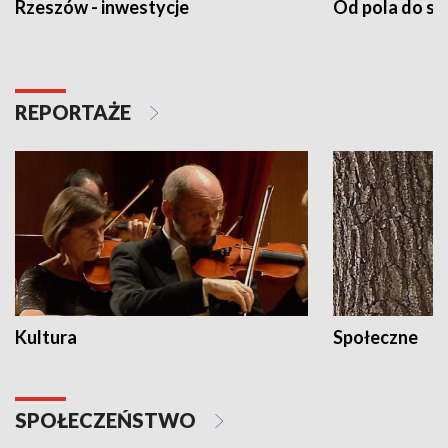
Rzeszów - inwestycje
Od pola do st
REPORTAŻE
Kultura
Społeczne
SPOŁECZEŃSTWO