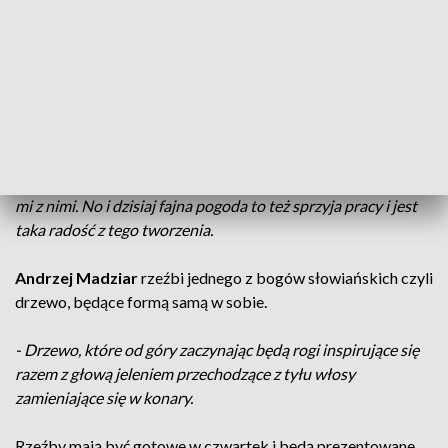
uzdrowiskowego Z trzymetrowych bali drewna, rzeźbiarze
wydobywają kształty postaci znane z baśni, mitów, podań i
legend, które związane są z lasem.
Piotr Michna
przekształca olbrzymią kłodę drewna w postać świętego
Jana Gwalberta, żyjącego na przełomie pierwszego i
drugiego tysiąclecia, który jest patronem leśników.
- Kapitalna atmosfera jest tutaj, tak że fajnie pracuje się tutaj
mi z nimi. No i dzisiaj fajna pogoda to też sprzyja pracy i jest
taka radość z tego tworzenia.
Andrzej Madziar
rzeźbi jednego z bogów słowiańskich czyli
drzewo, będące formą samą w sobie.
- Drzewo, które od góry zaczynając będą rogi inspirujące się
razem z głową jeleniem przechodzące z tyłu włosy
zamieniające się w konary.
Rzeźby mają być gotowe w czwartek i będą prezentowane