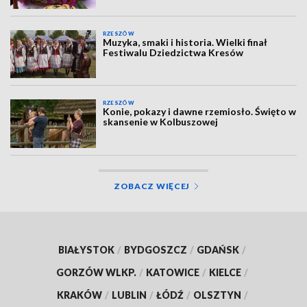
RZESZÓW
Muzyka, smaki i historia. Wielki finał
Festiwalu Dziedzictwa Kresów
RZESZÓW
Konie, pokazy i dawne rzemiosło. Święto w
skansenie w Kolbuszowej
ZOBACZ WIĘCEJ
BIAŁYSTOK
/
BYDGOSZCZ
/
GDAŃSK
/
GORZÓW WLKP.
/
KATOWICE
/
KIELCE
/
KRAKÓW
/
LUBLIN
/
ŁÓDŹ
/
OLSZTYN
/