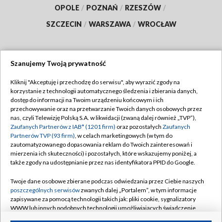
OPOLE
/
POZNAŃ
/
RZESZÓW
/
SZCZECIN
/
WARSZAWA
/
WROCŁAW
Szanujemy Twoją prywatność
Dołącz do nas:
Kliknij "Akceptuję i przechodzę do serwisu", aby wyrazić zgody na
korzystanie z technologii automatycznego śledzenia i zbierania danych,
TVP
dostęp do informacji na Twoim urządzeniu końcowym i ich
Abonament TVP
przechowywanie oraz na przetwarzanie Twoich danych osobowych przez
Regulamin TVP
nas, czyli Telewizję Polską S.A. w likwidacji (zwaną dalej również „TVP”),
Emisja w TVP
Polityka prywatności
Zaufanych Partnerów z IAB* (1201 firm)
oraz pozostałych
Zaufanych
Partnerów TVP (93 firm)
, w celach marketingowych (w tym do
Centrum informacji TVP
Moje zgody
zautomatyzowanego dopasowania reklam do Twoich zainteresowań i
mierzenia ich skuteczności) i pozostałych, które wskazujemy poniżej, a
Naziemna Telewizja Cyfrowa
Pomoc
także zgody na udostępnianie przez nas identyfikatora PPID do Google.
Sklep TVP
Biuro reklamy
Twoje dane osobowe zbierane podczas odwiedzania przez Ciebie naszych
Rada Programowa
Kontakt
poszczególnych serwisów
zwanych dalej „Portalem”, w tym informacje
zapisywane za pomocą technologii takich jak: pliki cookie, sygnalizatory
System NOS
WWW lub innych podobnych technologii umożliwiających świadczenie
dopasowanych i bezpiecznych usług, personalizację treści oraz reklam,
Informacje o nadawcy