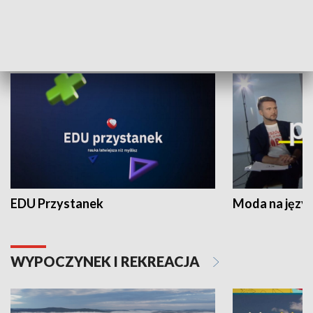
NAUKA I EDUKACJA
EDU Przystanek
Moda na język
WYPOCZYNEK I REKREACJA