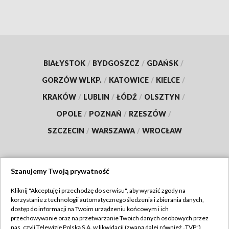
BIAŁYSTOK
/
BYDGOSZCZ
/
GDAŃSK
/
GORZÓW WLKP.
/
KATOWICE
/
KIELCE
/
KRAKÓW
/
LUBLIN
/
ŁÓDŹ
/
OLSZTYN
/
OPOLE
/
POZNAŃ
/
RZESZÓW
/
SZCZECIN
/
WARSZAWA
/
WROCŁAW
Szanujemy Twoją prywatność
Dołącz do nas:
Kliknij "Akceptuję i przechodzę do serwisu", aby wyrazić zgody na
korzystanie z technologii automatycznego śledzenia i zbierania danych,
TVP
dostęp do informacji na Twoim urządzeniu końcowym i ich
Abonament TVP
przechowywanie oraz na przetwarzanie Twoich danych osobowych przez
Regulamin TVP
nas, czyli Telewizję Polską S.A. w likwidacji (zwaną dalej również „TVP”),