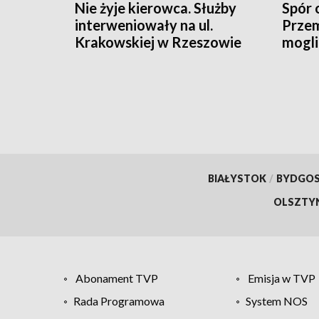
Nie żyje kierowca. Służby
Spór 
interweniowały na ul.
Przem
Krakowskiej w Rzeszowie
mogli
konsu
BIAŁYSTOK
/
BYDGO
OLSZTY
Abonament TVP
Emisja w TVP
Rada Programowa
System NOS