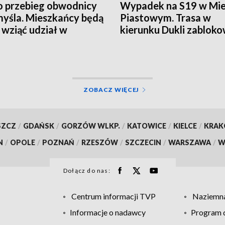
o przebieg obwodnicy
Wypadek na S19 w Mie
yśla. Mieszkańcy będą
Piastowym. Trasa w
 wziąć udział w
kierunku Dukli zablok
ltacjach
ZOBACZ WIĘCEJ
SZCZ
/
GDAŃSK
/
GORZÓW WLKP.
/
KATOWICE
/
KIELCE
/
KRA
N
/
OPOLE
/
POZNAŃ
/
RZESZÓW
/
SZCZECIN
/
WARSZAWA
/
W
Dołącz do nas:
Centrum informacji TVP
Naziemna
Informacje o nadawcy
Program d