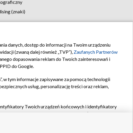
tograficzny
sing (znaki)
klamy
Kontakt
rania danych, dostęp do informacji na Twoim urządzeniu
idacji (zwaną dalej również „TVP”),
Zaufanych Partnerów
anego dopasowania reklam do Twoich zainteresowań i
a PPID do Google.
”, w tym informacje zapisywane za pomocą technologii
zpiecznych usług, personalizację treści oraz reklam,
identyfikatory Twoich urządzeń końcowych i identyfikatory
P,
Zaufanych Partnerów z IAB
oraz pozostałych
Zaufanych
 wyboru podstawowych reklam, wyboru spersonalizowanych
ch treści, pomiaru wydajności reklam, pomiaru wydajności