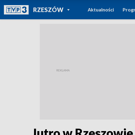
POWRÓT DO
RZESZÓW
Aktualności
Prog
TVP REGIONY
Jutro w Rzeszowie 