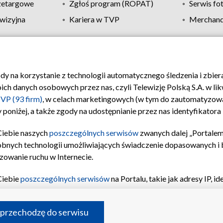
zetargowe
Zgłoś program (ROPAT)
Serwis fo
wizyjna
Kariera w TVP
Merchandi
Polityka prywatności
Moje zgody
Pomoc
Biuro re
ody na korzystanie z technologii automatycznego śledzenia i zbie
 danych osobowych przez nas, czyli Telewizję Polską S.A. w likw
VP (93 firm)
, w celach marketingowych (w tym do zautomatyzow
 poniżej, a także zgody na udostępnianie przez nas identyfikator
Ciebie naszych
poszczególnych serwisów
zwanych dalej „Portalem
obnych technologii umożliwiających świadczenie dopasowanych i be
zowanie ruchu w Internecie.
Ciebie
poszczególnych serwisów
na Portalu, takie jak adresy IP, 
sach Portalu czy historia odwiedzin będą przetwarzane przez TV
ji: przechowywania informacji na urządzeniu lub dostęp do nich,
©2026 Telewizja Polska S.A. w likwidacji
 przechodzę do serwisu
enia profilu spersonalizowanych treści, wyboru spersonalizowany