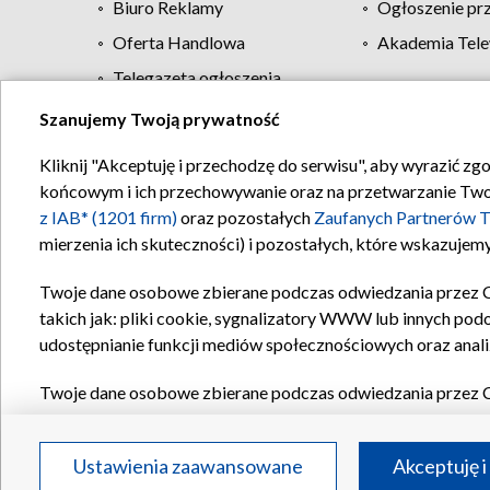
Biuro Reklamy
Ogłoszenie pr
Oferta Handlowa
Akademia Tele
Telegazeta ogłoszenia
Szanujemy Twoją prywatność
Regulamin TVP
Kliknij "Akceptuję i przechodzę do serwisu", aby wyrazić zg
końcowym i ich przechowywanie oraz na przetwarzanie Twoich
z IAB* (1201 firm)
oraz pozostałych
Zaufanych Partnerów T
mierzenia ich skuteczności) i pozostałych, które wskazujemy
Twoje dane osobowe zbierane podczas odwiedzania przez 
takich jak: pliki cookie, sygnalizatory WWW lub innych pod
udostępnianie funkcji mediów społecznościowych oraz anali
Twoje dane osobowe zbierane podczas odwiedzania przez 
plików cookie, informacje o Twoich wyszukiwaniach w serwi
Partnerów TVP
dla realizacji następujących celów i funkc
Ustawienia zaawansowane
Akceptuję i
reklam, tworzenia profilu spersonalizowanych reklam, tworz