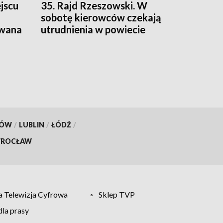
jscu
35. Rajd Rzeszowski. W
sobotę kierowców czekają
owana
utrudnienia w powiecie
strzyżowskim
KÓW
/
LUBLIN
/
ŁÓDŹ
/
ROCŁAW
 Telewizja Cyfrowa
Sklep TVP
la prasy