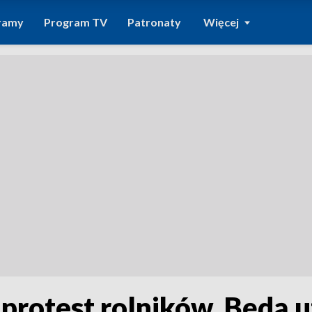
ramy
Program TV
Patronaty
Więcej
protest rolników. Będą u