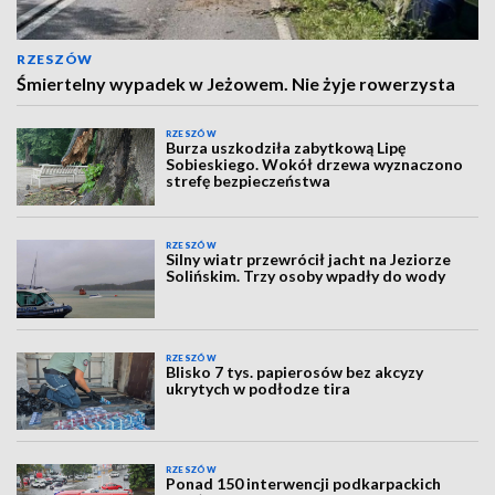
RZESZÓW
Śmiertelny wypadek w Jeżowem. Nie żyje rowerzysta
RZESZÓW
Burza uszkodziła zabytkową Lipę
Sobieskiego. Wokół drzewa wyznaczono
strefę bezpieczeństwa
RZESZÓW
Silny wiatr przewrócił jacht na Jeziorze
Solińskim. Trzy osoby wpadły do wody
RZESZÓW
Blisko 7 tys. papierosów bez akcyzy
ukrytych w podłodze tira
RZESZÓW
Ponad 150 interwencji podkarpackich