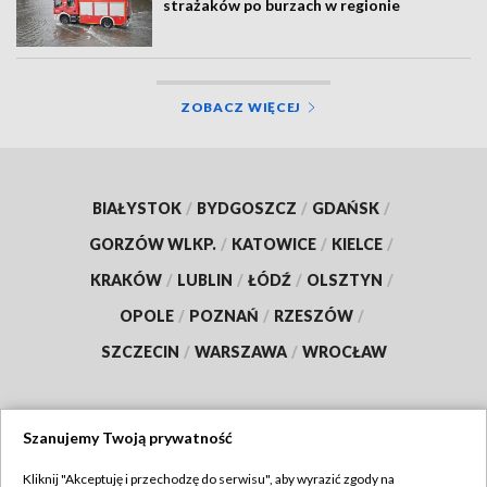
strażaków po burzach w regionie
ZOBACZ WIĘCEJ
BIAŁYSTOK
/
BYDGOSZCZ
/
GDAŃSK
/
GORZÓW WLKP.
/
KATOWICE
/
KIELCE
/
KRAKÓW
/
LUBLIN
/
ŁÓDŹ
/
OLSZTYN
/
OPOLE
/
POZNAŃ
/
RZESZÓW
/
SZCZECIN
/
WARSZAWA
/
WROCŁAW
Szanujemy Twoją prywatność
Dołącz do nas:
Kliknij "Akceptuję i przechodzę do serwisu", aby wyrazić zgody na