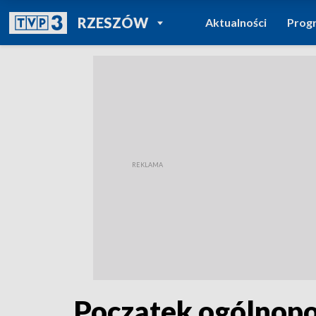
POWRÓT DO
RZESZÓW
Aktualności
Prog
TVP REGIONY
Początek ogólnopol