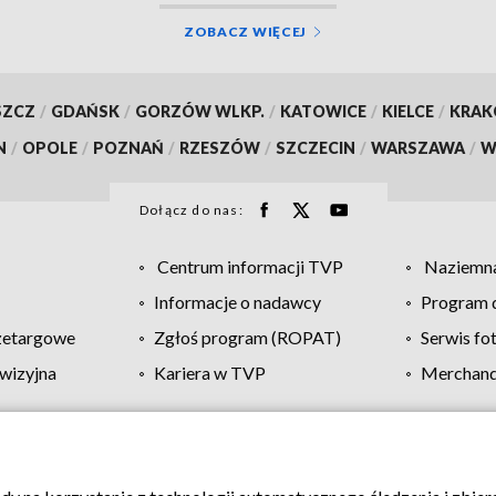
ZOBACZ WIĘCEJ
SZCZ
/
GDAŃSK
/
GORZÓW WLKP.
/
KATOWICE
/
KIELCE
/
KRA
N
/
OPOLE
/
POZNAŃ
/
RZESZÓW
/
SZCZECIN
/
WARSZAWA
/
W
Dołącz do nas:
Centrum informacji TVP
Naziemna
Informacje o nadawcy
Program d
zetargowe
Zgłoś program (ROPAT)
Serwis fo
wizyjna
Kariera w TVP
Merchandi
Polityka prywatności
Moje zgody
Pomoc
Biuro re