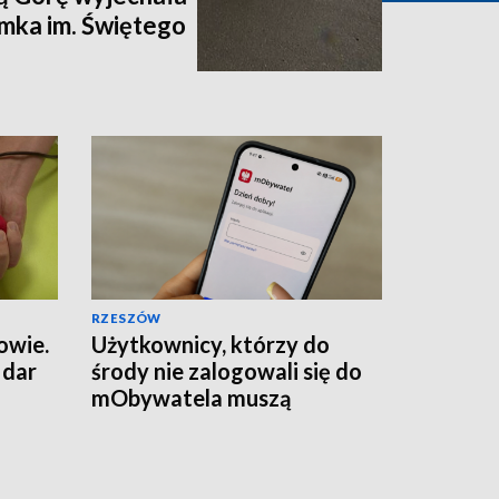
mka im. Świętego
RZESZÓW
owie.
Użytkownicy, którzy do
 dar
środy nie zalogowali się do
mObywatela muszą
przywrócić ważność
dokumentów