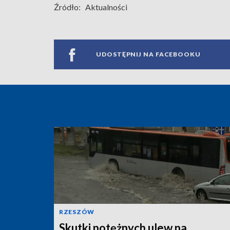
Źródło:
Aktualności
UDOSTĘPNIJ NA FACEBOOKU
RZESZÓW
Skutki potężnych ulew na