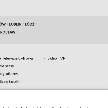
KÓW
/
LUBLIN
/
ŁÓDŹ
/
ROCŁAW
 Telewizja Cyfrowa
Sklep TVP
la prasy
tograficzny
sing (znaki)
klamy
Kontakt