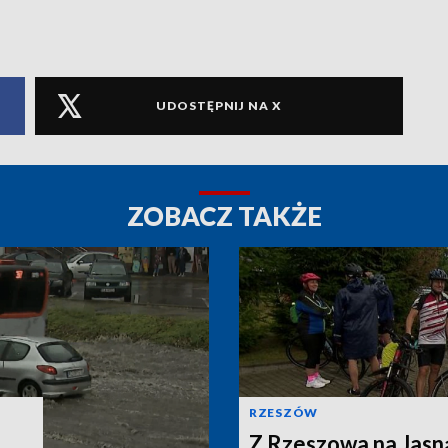
UDOSTĘPNIJ NA X
ZOBACZ TAKŻE
RZESZÓW
Z Rzeszowa na Jasn