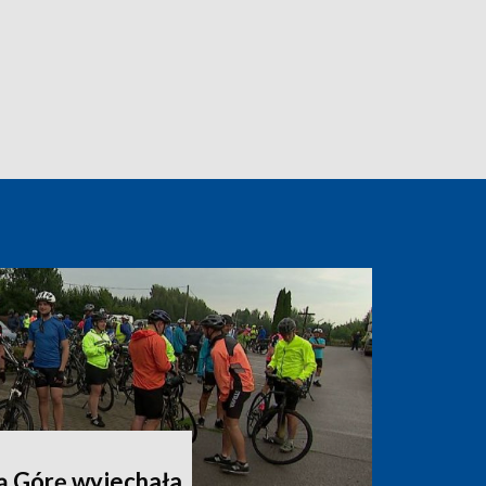
ą Górę wyjechała