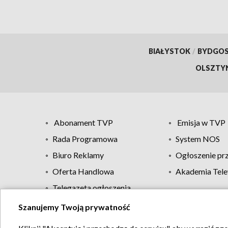
BIAŁYSTOK
/
BYDGO
OLSZTY
Abonament TVP
Emisja w TVP
Rada Programowa
System NOS
Biuro Reklamy
Ogłoszenie pr
Oferta Handlowa
Akademia Tele
Telegazeta ogłoszenia
Szanujemy Twoją prywatność
Regulamin TVP