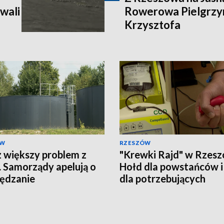
wali
Rowerowa Pielgrzy
Krzysztofa
ÓW
RZESZÓW
 większy problem z
"Krewki Rajd" w Rzesz
 Samorządy apelują o
Hołd dla powstańców i
ędzanie
dla potrzebujących