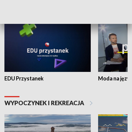
NAUKA I EDUKACJA
EDU Przystanek
Moda na język
WYPOCZYNEK I REKREACJA