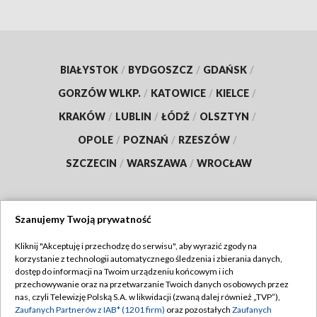
BIAŁYSTOK
/
BYDGOSZCZ
/
GDAŃSK
/
GORZÓW WLKP.
/
KATOWICE
/
KIELCE
/
KRAKÓW
/
LUBLIN
/
ŁÓDŹ
/
OLSZTYN
/
OPOLE
/
POZNAŃ
/
RZESZÓW
/
SZCZECIN
/
WARSZAWA
/
WROCŁAW
Szanujemy Twoją prywatność
Dołącz do nas:
Kliknij "Akceptuję i przechodzę do serwisu", aby wyrazić zgody na
korzystanie z technologii automatycznego śledzenia i zbierania danych,
TVP
dostęp do informacji na Twoim urządzeniu końcowym i ich
Abonament TVP
przechowywanie oraz na przetwarzanie Twoich danych osobowych przez
Regulamin TVP
nas, czyli Telewizję Polską S.A. w likwidacji (zwaną dalej również „TVP”),
Emisja w TVP
Polityka prywatności
Zaufanych Partnerów z IAB* (1201 firm)
oraz pozostałych
Zaufanych