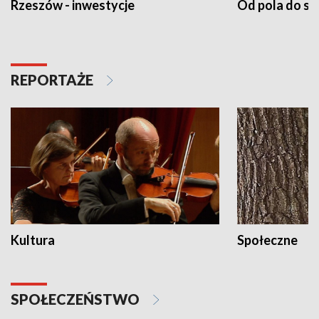
Rzeszów - inwestycje
Od pola do st
REPORTAŻE
Kultura
Społeczne
SPOŁECZEŃSTWO