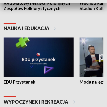
XX Światowy Festiwal Polonijnych
Wschód Kultur
Zespołów Folklorystycznych
Stadion Kultu
NAUKA I EDUKACJA
EDU Przystanek
Moda na język
WYPOCZYNEK I REKREACJA