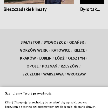
Bieszczadzkie klimaty
Było tak...
BIAŁYSTOK
/
BYDGOSZCZ
/
GDAŃSK
/
GORZÓW WLKP.
/
KATOWICE
/
KIELCE
/
KRAKÓW
/
LUBLIN
/
ŁÓDŹ
/
OLSZTYN
/
OPOLE
/
POZNAŃ
/
RZESZÓW
/
SZCZECIN
/
WARSZAWA
/
WROCŁAW
Szanujemy Twoją prywatność
Dołącz do nas:
Kliknij "Akceptuję i przechodzę do serwisu", aby wyrazić zgody na
korzystanie z technologii automatycznego śledzenia i zbierania danych,
TVP