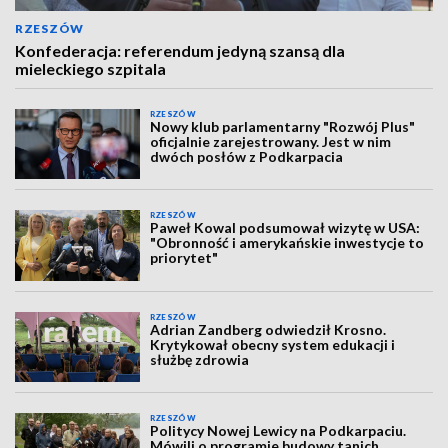
RZESZÓW
Konfederacja: referendum jedyną szansą dla
mieleckiego szpitala
RZESZÓW
Nowy klub parlamentarny "Rozwój Plus"
oficjalnie zarejestrowany. Jest w nim
dwóch posłów z Podkarpacia
RZESZÓW
Paweł Kowal podsumował wizytę w USA:
"Obronność i amerykańskie inwestycje to
priorytet"
RZESZÓW
Adrian Zandberg odwiedził Krosno.
Krytykował obecny system edukacji i
służbę zdrowia
RZESZÓW
Politycy Nowej Lewicy na Podkarpaciu.
Mówili o programie budowy tanich