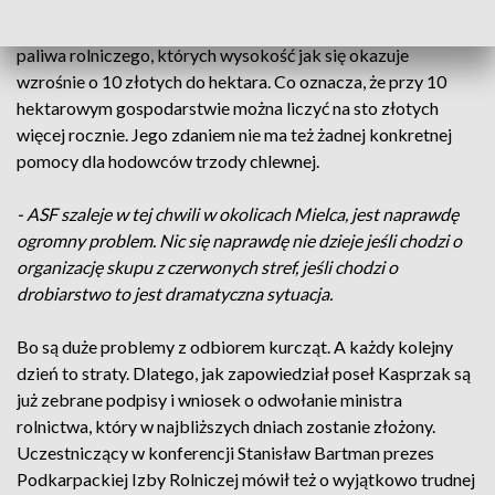
Jako przykład
Mieczysław Kasprzak
podał dopłaty do
paliwa rolniczego, których wysokość jak się okazuje
wzrośnie o 10 złotych do hektara. Co oznacza, że przy 10
hektarowym gospodarstwie można liczyć na sto złotych
więcej rocznie. Jego zdaniem nie ma też żadnej konkretnej
pomocy dla hodowców trzody chlewnej.
- ASF szaleje w tej chwili w okolicach Mielca, jest naprawdę
ogromny problem. Nic się naprawdę nie dzieje jeśli chodzi o
organizację skupu z czerwonych stref, jeśli chodzi o
drobiarstwo to jest dramatyczna sytuacja.
Bo są duże problemy z odbiorem kurcząt. A każdy kolejny
dzień to straty. Dlatego, jak zapowiedział poseł Kasprzak są
już zebrane podpisy i wniosek o odwołanie ministra
rolnictwa, który w najbliższych dniach zostanie złożony.
Uczestniczący w konferencji Stanisław Bartman prezes
Podkarpackiej Izby Rolniczej mówił też o wyjątkowo trudnej