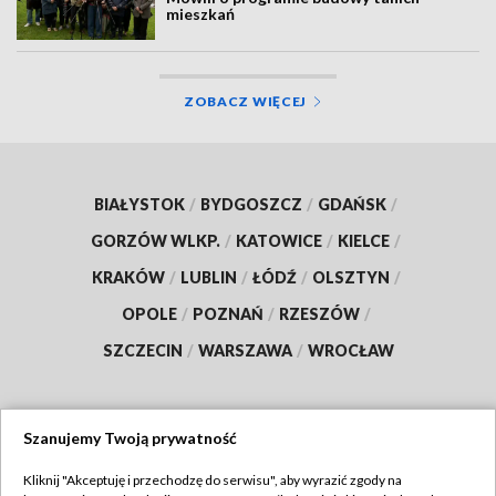
mieszkań
ZOBACZ WIĘCEJ
BIAŁYSTOK
/
BYDGOSZCZ
/
GDAŃSK
/
GORZÓW WLKP.
/
KATOWICE
/
KIELCE
/
KRAKÓW
/
LUBLIN
/
ŁÓDŹ
/
OLSZTYN
/
OPOLE
/
POZNAŃ
/
RZESZÓW
/
SZCZECIN
/
WARSZAWA
/
WROCŁAW
Szanujemy Twoją prywatność
Dołącz do nas:
Kliknij "Akceptuję i przechodzę do serwisu", aby wyrazić zgody na