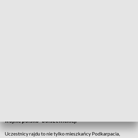
V Edukacyjny Rajd Motocyklowy szlakiem 24 Dywizji Piechoty
Blisko 100 osób wyruszyło dziś z podrzeszowskiej
Boguchwały w V Edukacyjnym Rajdzie
Motocyklowym szlakiem 24 Dywizji Piechoty. Rajd
ma przypominać o historii Polski, a w tym roku o
walkach o kształt wschodniej granicy kraju. Jego
uczestnicy dotarli aż do Komarowa na
Lubelszczyźnie w miejsce słynnej bitwy konnicy w
wojnie polsko- bolszewickiej.
Uczestnicy rajdu to nie tylko mieszkańcy Podkarpacia,