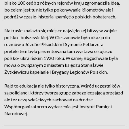
blisko 100 osób z różnych rejonów kraju zgromadziła idea,
bo celem jest tu nie tylko pokonywanie kilometrów ale i
podróż w czasie- historia i pamięć o polskich bohaterach.
Na trasie znalazło się miejsce największej bitwy w wojnie
polsko- bolszewickiej. W Cieszanowie była okazja do
rozmów o Józefie Piłsudskim i Symonie Petlurze, a
pretekstem była prezentowana tam wystawa o sojuszu
polsko- ukraińskim 1920 roku. W samej Boguchwale była
mowa o związanym z miastem księdzu Stanisławie
Żytkiewiczu kapelanie I Brygady Legionów Polskich.
Rajd to edukacja nie tylko historyczna. Wśród uczestników
są policjanci, którzy tworzą grupę zabezpieczającą przejazd
ale tez uczą właściwych zachowań na drodze.
Współorganizatorem wydarzenia jest Instytut Pamięci
Narodowej.