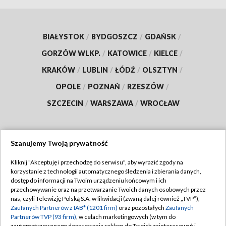
BIAŁYSTOK
/
BYDGOSZCZ
/
GDAŃSK
/
GORZÓW WLKP.
/
KATOWICE
/
KIELCE
/
KRAKÓW
/
LUBLIN
/
ŁÓDŹ
/
OLSZTYN
/
OPOLE
/
POZNAŃ
/
RZESZÓW
/
SZCZECIN
/
WARSZAWA
/
WROCŁAW
Szanujemy Twoją prywatność
Dołącz do nas:
Kliknij "Akceptuję i przechodzę do serwisu", aby wyrazić zgody na
korzystanie z technologii automatycznego śledzenia i zbierania danych,
TVP
dostęp do informacji na Twoim urządzeniu końcowym i ich
Abonament TVP
przechowywanie oraz na przetwarzanie Twoich danych osobowych przez
Regulamin TVP
nas, czyli Telewizję Polską S.A. w likwidacji (zwaną dalej również „TVP”),
Emisja w TVP
Polityka prywatności
Zaufanych Partnerów z IAB* (1201 firm)
oraz pozostałych
Zaufanych
Partnerów TVP (93 firm)
, w celach marketingowych (w tym do
Centrum informacji TVP
Moje zgody
zautomatyzowanego dopasowania reklam do Twoich zainteresowań i