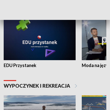
NAUKA I EDUKACJA
EDU Przystanek
Moda na język
WYPOCZYNEK I REKREACJA