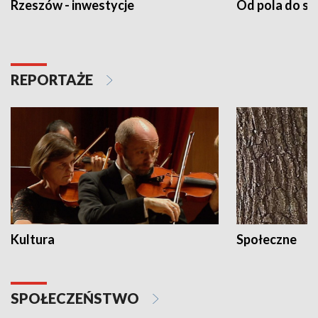
Rzeszów - inwestycje
Od pola do st
REPORTAŻE
Kultura
Społeczne
SPOŁECZEŃSTWO