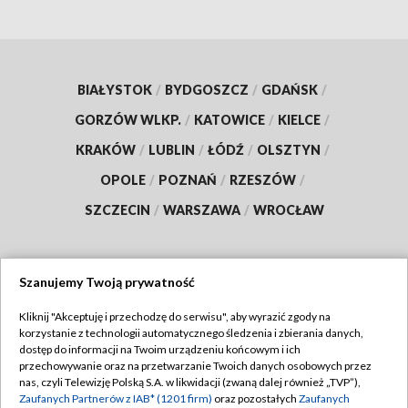
BIAŁYSTOK
/
BYDGOSZCZ
/
GDAŃSK
/
GORZÓW WLKP.
/
KATOWICE
/
KIELCE
/
KRAKÓW
/
LUBLIN
/
ŁÓDŹ
/
OLSZTYN
/
OPOLE
/
POZNAŃ
/
RZESZÓW
/
SZCZECIN
/
WARSZAWA
/
WROCŁAW
Szanujemy Twoją prywatność
Dołącz do nas:
Kliknij "Akceptuję i przechodzę do serwisu", aby wyrazić zgody na
korzystanie z technologii automatycznego śledzenia i zbierania danych,
TVP
dostęp do informacji na Twoim urządzeniu końcowym i ich
Abonament TVP
przechowywanie oraz na przetwarzanie Twoich danych osobowych przez
Regulamin TVP
nas, czyli Telewizję Polską S.A. w likwidacji (zwaną dalej również „TVP”),
Emisja w TVP
Polityka prywatności
Zaufanych Partnerów z IAB* (1201 firm)
oraz pozostałych
Zaufanych