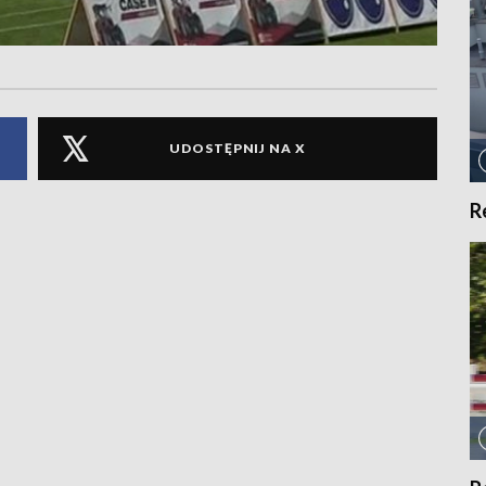
UDOSTĘPNIJ NA X
R