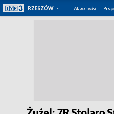
POWRÓT DO
RZESZÓW
Aktualności
Prog
TVP REGIONY
Żużel: 7R Stolaro 