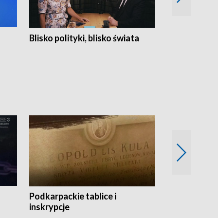
Blisko polityki, blisko świata
Popołudnie 
Podkarpackie tablice i
Szlakiem arc
inskrypcje
drewnianej