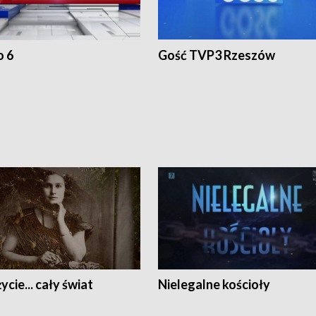
o 6
Gość TVP3 Rzeszów
ycie... cały świat
Nielegalne kościoły