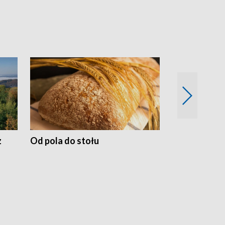
z
Od pola do stołu
50 lat ochro
przyrodnicz
Zachodnich