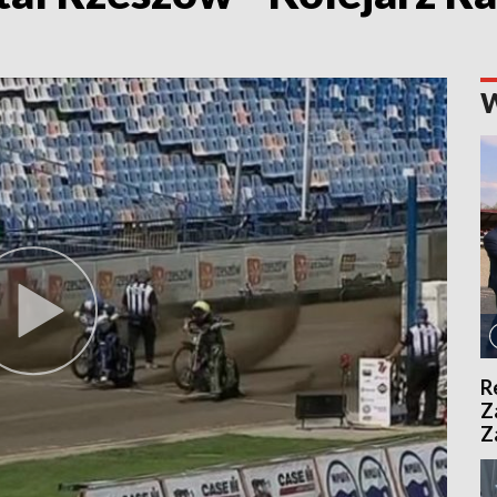
R
Z
Z