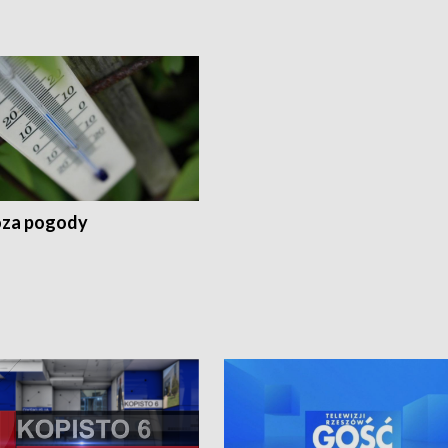
za pogody