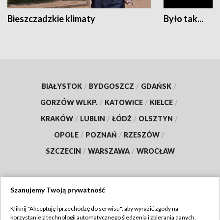
Bieszczadzkie klimaty
Było tak...
BIAŁYSTOK
/
BYDGOSZCZ
/
GDAŃSK
/
GORZÓW WLKP.
/
KATOWICE
/
KIELCE
/
KRAKÓW
/
LUBLIN
/
ŁÓDŹ
/
OLSZTYN
/
OPOLE
/
POZNAŃ
/
RZESZÓW
/
SZCZECIN
/
WARSZAWA
/
WROCŁAW
Szanujemy Twoją prywatność
Dołącz do nas:
Kliknij "Akceptuję i przechodzę do serwisu", aby wyrazić zgody na
korzystanie z technologii automatycznego śledzenia i zbierania danych,
TVP