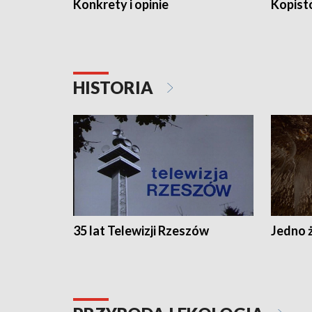
Konkrety i opinie
Kopist
HISTORIA
35 lat Telewizji Rzeszów
Jedno ż