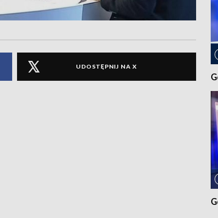
UDOSTĘPNIJ NA X
G
G