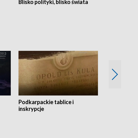
Blisko polityki, blisko świata
Popołudnie 
Podkarpackie tablice i
Szlakiem arc
inskrypcje
drewnianej