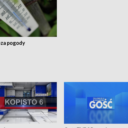
za pogody