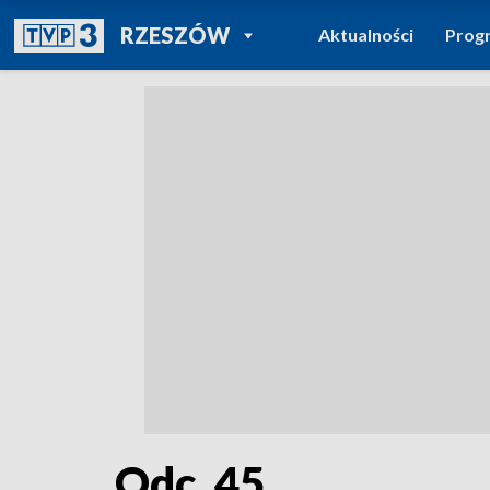
POWRÓT DO
RZESZÓW
Aktualności
Prog
TVP REGIONY
Odc. 45