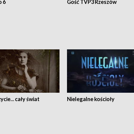
o 6
Gość TVP3 Rzeszów
ycie... cały świat
Nielegalne kościoły