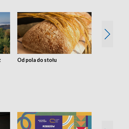
z
Od pola do stołu
50 lat ochro
przyrodnicz
Zachodnich