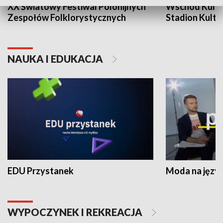
XX Światowy Festiwal Polonijnych
Wschód Kultur
Zespołów Folklorystycznych
Stadion Kultu
NAUKA I EDUKACJA
EDU Przystanek
Moda na język
WYPOCZYNEK I REKREACJA