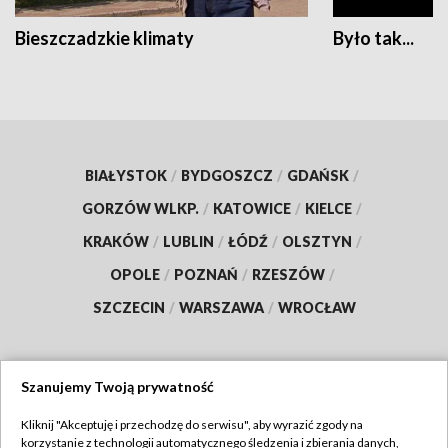
Bieszczadzkie klimaty
Było tak...
BIAŁYSTOK
/
BYDGOSZCZ
/
GDAŃSK
/
GORZÓW WLKP.
/
KATOWICE
/
KIELCE
/
KRAKÓW
/
LUBLIN
/
ŁÓDŹ
/
OLSZTYN
/
OPOLE
/
POZNAŃ
/
RZESZÓW
/
SZCZECIN
/
WARSZAWA
/
WROCŁAW
Szanujemy Twoją prywatność
Dołącz do nas:
Kliknij "Akceptuję i przechodzę do serwisu", aby wyrazić zgody na
korzystanie z technologii automatycznego śledzenia i zbierania danych,
TVP