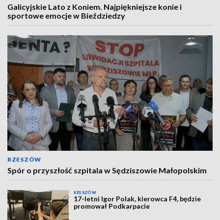
Galicyjskie Lato z Koniem. Najpiękniejsze konie i
sportowe emocje w Bieździedzy
RZESZÓW
Spór o przyszłość szpitala w Sędziszowie Małopolskim
RZESZÓW
17-letni Igor Polak, kierowca F4, będzie
promował Podkarpacie