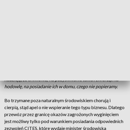
otrzymała imię Antoś. Teraz to jej nowy dom. To chroniony
gatunek zagrożony wyginięciem. Jej naturalne środowisko to
teren Ameryki Południowej. Została wyrwana z natury a
znaleziona podczas rutynowej kontroli na przejściu
granicznym w Korczowej. Małpkę przewoził w klatce 31-
letni Ukrainiec.
- Takie zwierzęta nie powinny przebywać w Polsce. Takie
zwierzęta źle się tutaj czują, one powinny przebywać w
stadach, naturalnie mają dużo słońca, dużo różnorodnego
pokarmu, o który trudno w Polsce. Jest teraz moda (mam
nadzieję, że chwilowa) na pozyskiwanie takich zwierząt na
hodowlę, na posiadanie ich w domu, czego nie popieramy.
Bo trzymane poza naturalnym środowiskiem chorują i
cierpią, stąd apel o nie wspieranie tego typu biznesu. Dlatego
przewóz przez granicę okazów zagrożonych wyginięciem
jest możliwy tylko pod warunkiem posiadania odpowiednich
zezwoleń CITES, które wydaje minister środowiska