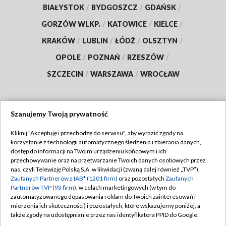
BIAŁYSTOK
/
BYDGOSZCZ
/
GDAŃSK
/
GORZÓW WLKP.
/
KATOWICE
/
KIELCE
/
KRAKÓW
/
LUBLIN
/
ŁÓDŹ
/
OLSZTYN
/
OPOLE
/
POZNAŃ
/
RZESZÓW
/
SZCZECIN
/
WARSZAWA
/
WROCŁAW
Szanujemy Twoją prywatność
Dołącz do nas:
Kliknij "Akceptuję i przechodzę do serwisu", aby wyrazić zgody na
korzystanie z technologii automatycznego śledzenia i zbierania danych,
TVP
dostęp do informacji na Twoim urządzeniu końcowym i ich
Abonament TVP
przechowywanie oraz na przetwarzanie Twoich danych osobowych przez
Regulamin TVP
nas, czyli Telewizję Polską S.A. w likwidacji (zwaną dalej również „TVP”),
Emisja w TVP
Polityka prywatności
Zaufanych Partnerów z IAB* (1201 firm)
oraz pozostałych
Zaufanych
Partnerów TVP (93 firm)
, w celach marketingowych (w tym do
Centrum informacji TVP
Moje zgody
zautomatyzowanego dopasowania reklam do Twoich zainteresowań i
mierzenia ich skuteczności) i pozostałych, które wskazujemy poniżej, a
Naziemna Telewizja Cyfrowa
Pomoc
także zgody na udostępnianie przez nas identyfikatora PPID do Google.
Sklep TVP