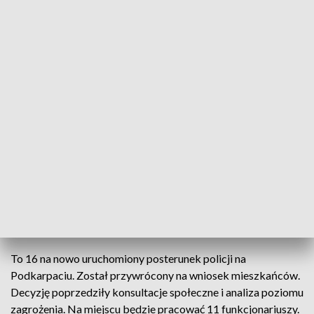
Policyjne posterunki wracają - tym razem do podrzeszowskiej Trzciany
Do podkarpackich gmin wracają posterunki policji.
Kolejny został reaktywowany w Trzcianie w gminie
Świlcza. Służbę będzie w nim pełniło 11 policjantów.
Budynek na ten cel zaadaptowała gmina,
inwestujac ponad 800 tysięcy złotych.
To 16 na nowo uruchomiony posterunek policji na
Podkarpaciu. Został przywrócony na wniosek mieszkańców.
Decyzję poprzedziły konsultacje społeczne i analiza poziomu
zagrożenia. Na miejscu będzie pracować 11 funkcjonariuszy.