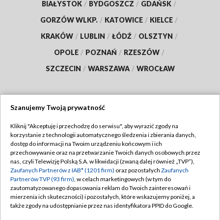
BIAŁYSTOK
/
BYDGOSZCZ
/
GDAŃSK
/
GORZÓW WLKP.
/
KATOWICE
/
KIELCE
/
KRAKÓW
/
LUBLIN
/
ŁÓDŹ
/
OLSZTYN
/
OPOLE
/
POZNAŃ
/
RZESZÓW
/
SZCZECIN
/
WARSZAWA
/
WROCŁAW
Szanujemy Twoją prywatność
Dołącz do nas:
Kliknij "Akceptuję i przechodzę do serwisu", aby wyrazić zgody na
korzystanie z technologii automatycznego śledzenia i zbierania danych,
TVP
dostęp do informacji na Twoim urządzeniu końcowym i ich
Abonament TVP
przechowywanie oraz na przetwarzanie Twoich danych osobowych przez
Regulamin TVP
nas, czyli Telewizję Polską S.A. w likwidacji (zwaną dalej również „TVP”),
Emisja w TVP
Polityka prywatności
Zaufanych Partnerów z IAB* (1201 firm)
oraz pozostałych
Zaufanych
Partnerów TVP (93 firm)
, w celach marketingowych (w tym do
Centrum informacji TVP
Moje zgody
zautomatyzowanego dopasowania reklam do Twoich zainteresowań i
mierzenia ich skuteczności) i pozostałych, które wskazujemy poniżej, a
Naziemna Telewizja Cyfrowa
Pomoc
także zgody na udostępnianie przez nas identyfikatora PPID do Google.
Sklep TVP
Biuro reklamy