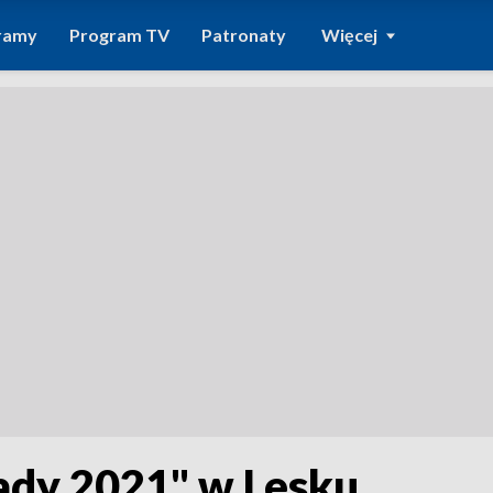
ramy
Program TV
Patronaty
Więcej
zady 2021" w Lesku