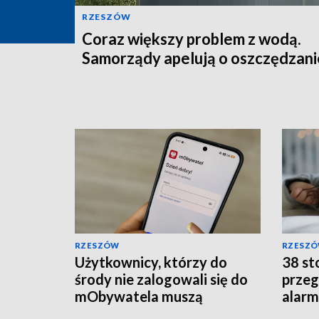
RZESZÓW
Coraz większy problem z wodą.
Samorządy apelują o oszczędzani
RZESZÓW
RZESZ
Użytkownicy, którzy do
38 sto
środy nie zalogowali się do
przeg
mObywatela muszą
alarm
przywrócić ważność
szpit