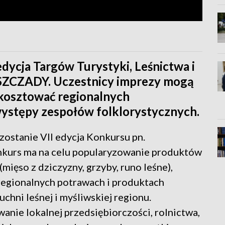
edycja Targów Turystyki, Leśnictwa i
ZCZADY. Uczestnicy imprezy mogą
skosztować regionalnych
występy zespołów folklorystycznych.
ostanie VII edycja Konkursu pn.
nkurs ma na celu popularyzowanie produktów
mięso z dziczyzny, grzyby, runo leśne),
 regionalnych potrawach i produktach
chni leśnej i myśliwskiej regionu.
anie lokalnej przedsiębiorczości, rolnictwa,