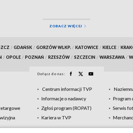
ZOBACZ WIĘCEJ
SZCZ
/
GDAŃSK
/
GORZÓW WLKP.
/
KATOWICE
/
KIELCE
/
KRA
N
/
OPOLE
/
POZNAŃ
/
RZESZÓW
/
SZCZECIN
/
WARSZAWA
/
W
Dołącz do nas:
Centrum informacji TVP
Naziemna
Informacje o nadawcy
Program d
zetargowe
Zgłoś program (ROPAT)
Serwis fo
wizyjna
Kariera w TVP
Merchandi