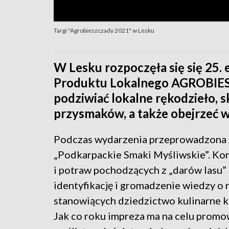
Targi "Agrobieszczady 2021" w Lesku
W Lesku rozpoczęła się się 25. 
Produktu Lokalnego AGROBIES
podziwiać lokalne rękodzieło, 
przysmaków, a także obejrzeć 
Podczas wydarzenia przeprowadzona z
„Podkarpackie Smaki Myśliwskie”. Ko
i potraw pochodzących z „darów lasu” (
identyfikację i gromadzenie wiedzy o
stanowiących dziedzictwo kulinarne ku
Jak co roku impreza ma na celu promow