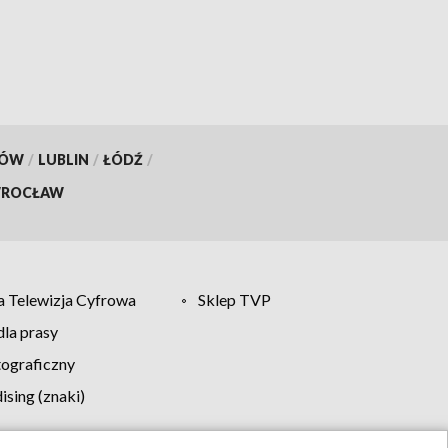
KÓW
/
LUBLIN
/
ŁÓDŹ
/
ROCŁAW
 Telewizja Cyfrowa
Sklep TVP
la prasy
tograficzny
sing (znaki)