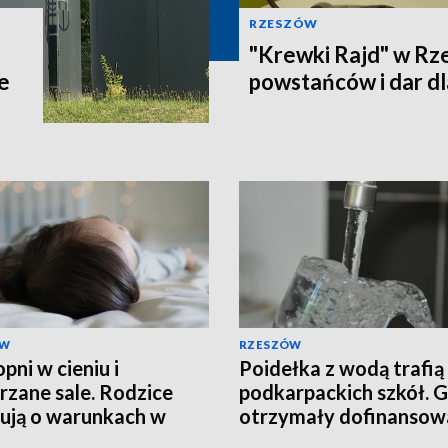
RZESZÓW
"Krewki Rajd" w Rz
e
powstańców i dar d
ÓW
RZESZÓW
pni w cieniu i
Poidełka z wodą trafią
rzane sale. Rodzice
podkarpackich szkół. 
ują o warunkach w
otrzymały dofinansow
alu