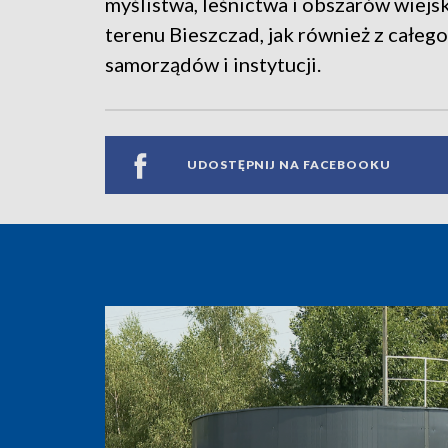
myślistwa, leśnictwa i obszarów wiej
terenu Bieszczad, jak również z całeg
samorządów i instytucji.
UDOSTĘPNIJ NA FACEBOOKU