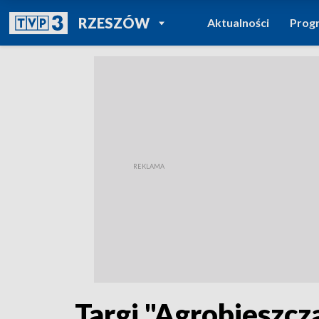
POWRÓT DO
RZESZÓW
Aktualności
Prog
TVP REGIONY
Targi "Agrobieszc