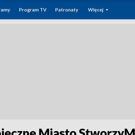
ramy
Program TV
Patronaty
Więcej
pieczne Miasto StworzyM