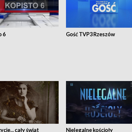
o 6
Gość TVP3 Rzeszów
ycie... cały świat
Nielegalne kościoły