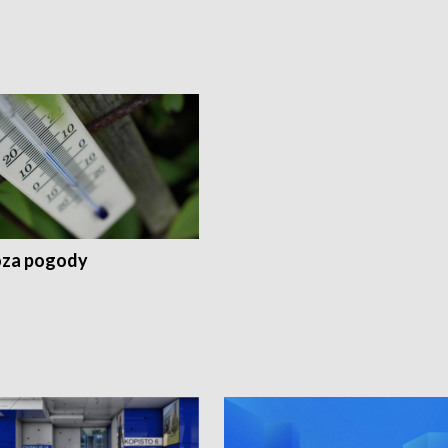
za pogody