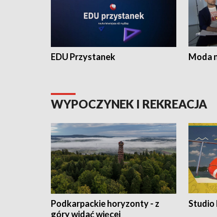
EDU Przystanek
Moda na
WYPOCZYNEK I REKREACJA
Podkarpackie horyzonty - z
Studio
góry widać więcej