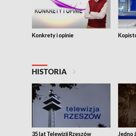
Konkrety i opinie
Kopist
HISTORIA
35 lat Telewizji Rzeszów
Jedno ż