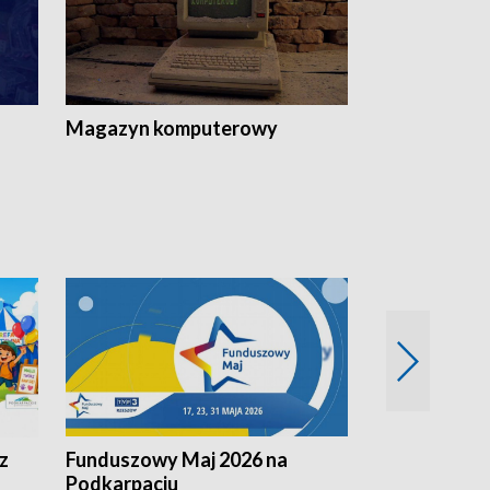
Magazyn komputerowy
z
Funduszowy Maj 2026 na
Podkarpacki
Podkarpaciu
kulinarne z h