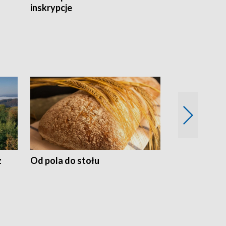
inskrypcje
drewnianej
z
Od pola do stołu
50 lat ochro
przyrodnicz
Zachodnich