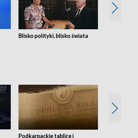
Blisko polityki, blisko świata
Popołudnie 
Podkarpackie tablice i
Szlakiem arc