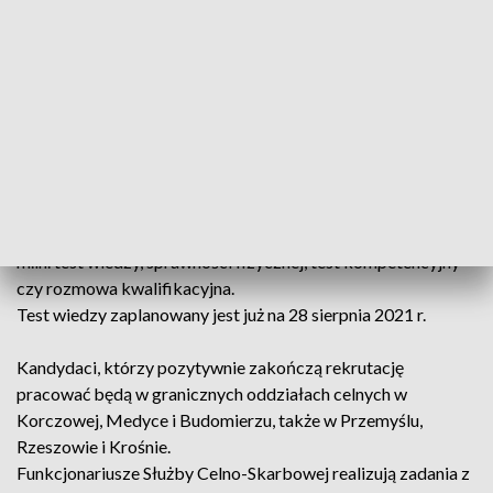
Dodatkowo punktowane będą również ukończone kursy lub
szkolenia przydatne w Służbie Celno-Skarbowej, np.
trenowanie sportów walki, uprawnienia instruktora sportu,
uprawnienia instruktora strzelectwa, kurs w zakresie
kwalifikowanej pierwszej pomocy, a także prawo jazdy kat.
C.
Kandydatów do służby czeka kilka etapów postępowania
m.in. test wiedzy, sprawności fizycznej, test kompetencyjny
czy rozmowa kwalifikacyjna.
Test wiedzy zaplanowany jest już na 28 sierpnia 2021 r.
Kandydaci, którzy pozytywnie zakończą rekrutację
pracować będą w granicznych oddziałach celnych w
Korczowej, Medyce i Budomierzu, także w Przemyślu,
Rzeszowie i Krośnie.
Funkcjonariusze Służby Celno-Skarbowej realizują zadania z