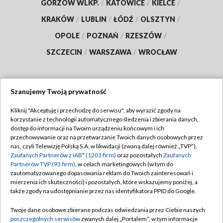
GORZÓW WLKP.
/
KATOWICE
/
KIELCE
/
KRAKÓW
/
LUBLIN
/
ŁÓDŹ
/
OLSZTYN
/
OPOLE
/
POZNAŃ
/
RZESZÓW
/
SZCZECIN
/
WARSZAWA
/
WROCŁAW
Szanujemy Twoją prywatność
Dołącz do nas:
Kliknij "Akceptuję i przechodzę do serwisu", aby wyrazić zgody na
korzystanie z technologii automatycznego śledzenia i zbierania danych,
TVP
dostęp do informacji na Twoim urządzeniu końcowym i ich
Abonament TVP
przechowywanie oraz na przetwarzanie Twoich danych osobowych przez
Regulamin TVP
nas, czyli Telewizję Polską S.A. w likwidacji (zwaną dalej również „TVP”),
Emisja w TVP
Polityka prywatności
Zaufanych Partnerów z IAB* (1201 firm)
oraz pozostałych
Zaufanych
Partnerów TVP (93 firm)
, w celach marketingowych (w tym do
Centrum informacji TVP
Moje zgody
zautomatyzowanego dopasowania reklam do Twoich zainteresowań i
mierzenia ich skuteczności) i pozostałych, które wskazujemy poniżej, a
Naziemna Telewizja Cyfrowa
Pomoc
także zgody na udostępnianie przez nas identyfikatora PPID do Google.
Sklep TVP
Biuro reklamy
Twoje dane osobowe zbierane podczas odwiedzania przez Ciebie naszych
Rada Programowa
Kontakt
poszczególnych serwisów
zwanych dalej „Portalem”, w tym informacje