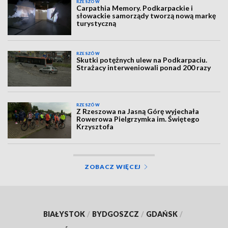
RZESZÓW
Carpathia Memory. Podkarpackie i
słowackie samorządy tworzą nową markę
turystyczną
RZESZÓW
Skutki potężnych ulew na Podkarpaciu.
Strażacy interweniowali ponad 200 razy
RZESZÓW
Z Rzeszowa na Jasną Górę wyjechała
Rowerowa Pielgrzymka im. Świętego
Krzysztofa
ZOBACZ WIĘCEJ
BIAŁYSTOK
/
BYDGOSZCZ
/
GDAŃSK
/