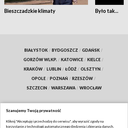
Bieszczadzkie klimaty
Było tak...
BIAŁYSTOK
/
BYDGOSZCZ
/
GDAŃSK
/
GORZÓW WLKP.
/
KATOWICE
/
KIELCE
/
KRAKÓW
/
LUBLIN
/
ŁÓDŹ
/
OLSZTYN
/
OPOLE
/
POZNAŃ
/
RZESZÓW
/
SZCZECIN
/
WARSZAWA
/
WROCŁAW
Szanujemy Twoją prywatność
Dołącz do nas:
Kliknij "Akceptuję i przechodzę do serwisu", aby wyrazić zgody na
korzystanie z technologii automatycznego śledzenia i zbierania danych,
TVP