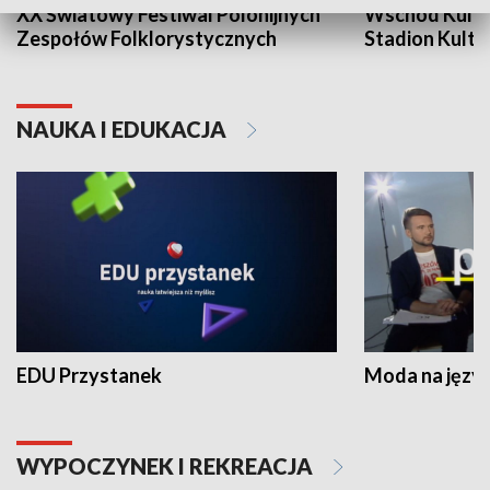
XX Światowy Festiwal Polonijnych
Wschód Kultur
Zespołów Folklorystycznych
Stadion Kultu
NAUKA I EDUKACJA
EDU Przystanek
Moda na język
WYPOCZYNEK I REKREACJA