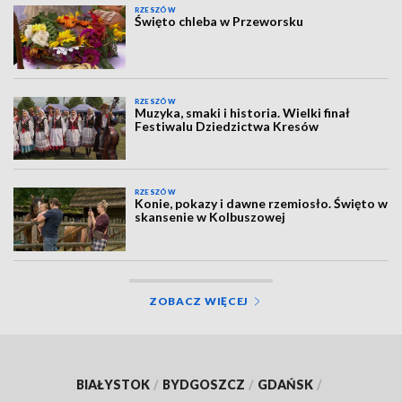
RZESZÓW
Święto chleba w Przeworsku
RZESZÓW
Muzyka, smaki i historia. Wielki finał
Festiwalu Dziedzictwa Kresów
RZESZÓW
Konie, pokazy i dawne rzemiosło. Święto w
skansenie w Kolbuszowej
ZOBACZ WIĘCEJ
BIAŁYSTOK
/
BYDGOSZCZ
/
GDAŃSK
/