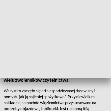
Mobilna biblioteka w Bieszczadach
Pierwszy na Podkarpaciu samorządowy bibliobus
wyruszył z Ustrzyk Dolnych w Bieszczady. Będzie
docierał z książkami do mieszkańców 24 górskich
wsi, w których nie ma stacjonarnych bibliotek. Już
podczas inauguracyjnego kursu, bibliobus zyskał
wielu zwolenników czytelnictwa.
Wszystko zaczęło się od niespodziewanej darowizny i
pomysłu jak ją najlepiej spożytkować. Przy niewielkim
nakładzie, samochód więziennictwa przystosowano na
potrzeby objazdowej biblioteki. Jest ruchomą filią