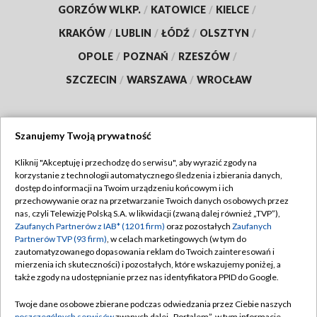
GORZÓW WLKP.
/
KATOWICE
/
KIELCE
/
KRAKÓW
/
LUBLIN
/
ŁÓDŹ
/
OLSZTYN
/
OPOLE
/
POZNAŃ
/
RZESZÓW
/
SZCZECIN
/
WARSZAWA
/
WROCŁAW
Szanujemy Twoją prywatność
Dołącz do nas:
Kliknij "Akceptuję i przechodzę do serwisu", aby wyrazić zgody na
korzystanie z technologii automatycznego śledzenia i zbierania danych,
TVP
dostęp do informacji na Twoim urządzeniu końcowym i ich
Abonament TVP
przechowywanie oraz na przetwarzanie Twoich danych osobowych przez
Regulamin TVP
nas, czyli Telewizję Polską S.A. w likwidacji (zwaną dalej również „TVP”),
Emisja w TVP
Polityka prywatności
Zaufanych Partnerów z IAB* (1201 firm)
oraz pozostałych
Zaufanych
Partnerów TVP (93 firm)
, w celach marketingowych (w tym do
Centrum informacji TVP
Moje zgody
zautomatyzowanego dopasowania reklam do Twoich zainteresowań i
mierzenia ich skuteczności) i pozostałych, które wskazujemy poniżej, a
Naziemna Telewizja Cyfrowa
Pomoc
także zgody na udostępnianie przez nas identyfikatora PPID do Google.
Sklep TVP
Biuro reklamy
Twoje dane osobowe zbierane podczas odwiedzania przez Ciebie naszych
Rada Programowa
poszczególnych serwisów
zwanych dalej „Portalem”, w tym informacje