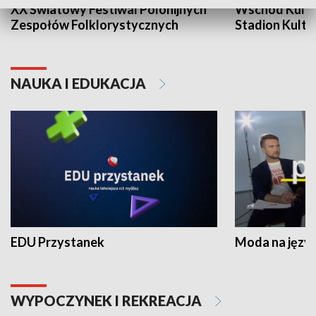
XX Światowy Festiwal Polonijnych
Wschód Kultur
Zespołów Folklorystycznych
Stadion Kultu
NAUKA I EDUKACJA
EDU Przystanek
Moda na język
WYPOCZYNEK I REKREACJA