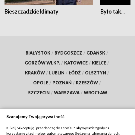
Bieszczadzkie klimaty
Było tak...
BIAŁYSTOK
/
BYDGOSZCZ
/
GDAŃSK
/
GORZÓW WLKP.
/
KATOWICE
/
KIELCE
/
KRAKÓW
/
LUBLIN
/
ŁÓDŹ
/
OLSZTYN
/
OPOLE
/
POZNAŃ
/
RZESZÓW
/
SZCZECIN
/
WARSZAWA
/
WROCŁAW
Szanujemy Twoją prywatność
Dołącz do nas:
Kliknij "Akceptuję i przechodzę do serwisu", aby wyrazić zgody na
korzystanie z technologii automatycznego śledzenia i zbierania danych,
TVP