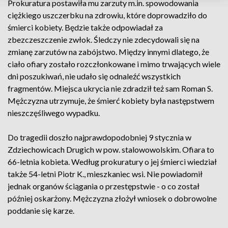
Prokuratura postawiła mu zarzuty m.in. spowodowania
ciężkiego uszczerbku na zdrowiu, które doprowadziło do
śmierci kobiety. Będzie także odpowiadał za
zbezczeszczenie zwłok. Śledczy nie zdecydowali się na
zmianę zarzutów na zabójstwo. Między innymi dlatego, że
ciało ofiary zostało rozczłonkowane i mimo trwających wiele
dni poszukiwań, nie udało się odnaleźć wszystkich
fragmentów. Miejsca ukrycia nie zdradził też sam Roman S.
Mężczyzna utrzymuje, że śmierć kobiety była następstwem
nieszczęśliwego wypadku.
Do tragedii doszło najprawdopodobniej 9 stycznia w
Zdziechowicach Drugich w pow. stalowowolskim. Ofiara to
66-letnia kobieta. Według prokuratury o jej śmierci wiedział
także 54-letni Piotr K., mieszkaniec wsi. Nie powiadomił
jednak organów ściągania o przestępstwie - o co został
później oskarżony. Mężczyzna złożył wniosek o dobrowolne
poddanie się karze.