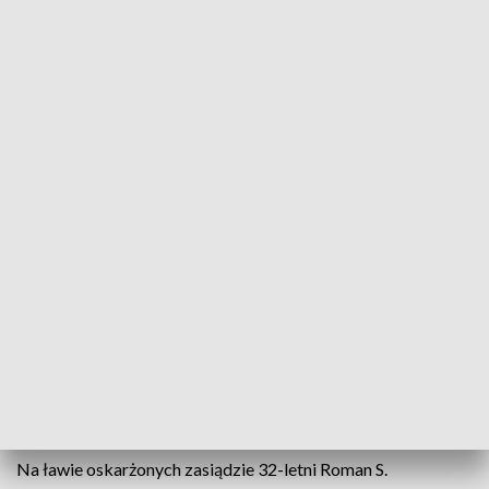
Akt oskarżenia w sprawie śmierci 66-letniej kobieta w Zdziechowicach Drugich,
fot. pixabay
Do Sądu Okręgowego w Tarnobrzegu wpłynął akt
oskarżenia przeciwko Romanowi S. Według
śledczych - w styczniu tego roku - pobił 66-letnią
kobietę, a po jej śmierci pociął ciało i ukrył na terenie
posesji. Choć nie usłyszał zarzutu zabójstwa - grozi
mu dożywocie.
Na ławie oskarżonych zasiądzie 32-letni Roman S.