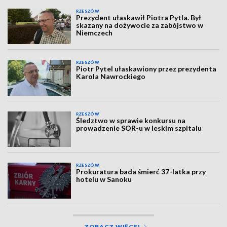
RZESZÓW
Prezydent ułaskawił Piotra Pytla. Był
skazany na dożywocie za zabójstwo w
Niemczech
RZESZÓW
Piotr Pytel ułaskawiony przez prezydenta
Karola Nawrockiego
RZESZÓW
Śledztwo w sprawie konkursu na
prowadzenie SOR-u w leskim szpitalu
RZESZÓW
Prokuratura bada śmierć 37-latka przy
hotelu w Sanoku
ZOBACZ WIĘCEJ