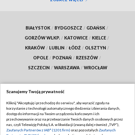
BIAŁYSTOK
/
BYDGOSZCZ
/
GDAŃSK
/
GORZÓW WLKP.
/
KATOWICE
/
KIELCE
/
KRAKÓW
/
LUBLIN
/
ŁÓDŹ
/
OLSZTYN
/
OPOLE
/
POZNAŃ
/
RZESZÓW
/
SZCZECIN
/
WARSZAWA
/
WROCŁAW
Szanujemy Twoją prywatność
Dołącz do nas:
Kliknij "Akceptuję i przechodzę do serwisu", aby wyrazić zgody na
korzystanie z technologii automatycznego śledzenia i zbierania danych,
TVP
dostęp do informacji na Twoim urządzeniu końcowym i ich
Abonament TVP
przechowywanie oraz na przetwarzanie Twoich danych osobowych przez
Regulamin TVP
nas, czyli Telewizję Polską S.A. w likwidacji (zwaną dalej również „TVP”),
Emisja w TVP
Polityka prywatności
Zaufanych Partnerów z IAB* (1201 firm)
oraz pozostałych
Zaufanych