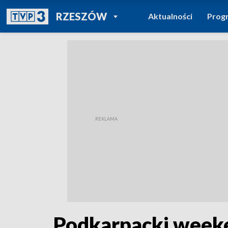
POWRÓT DO
RZESZÓW
Aktualności
Prog
TVP REGIONY
Podkarpacki weeke