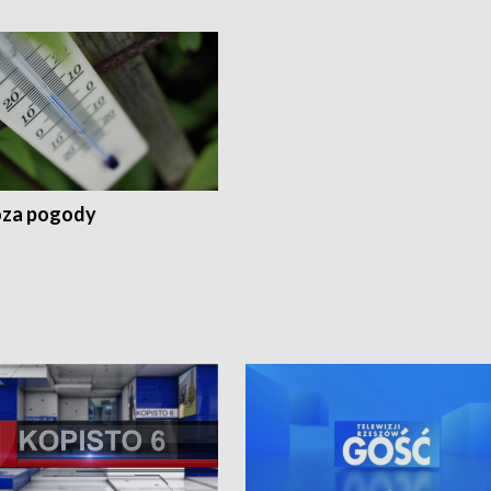
za pogody