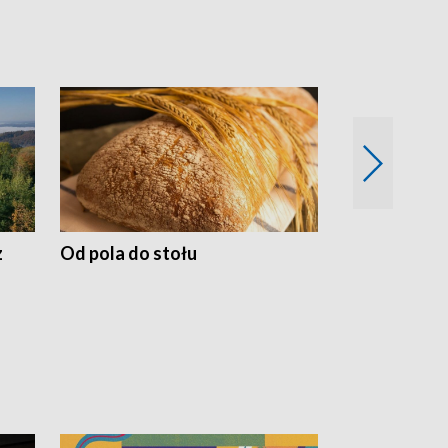
z
Od pola do stołu
50 lat ochro
przyrodnicz
Zachodnich