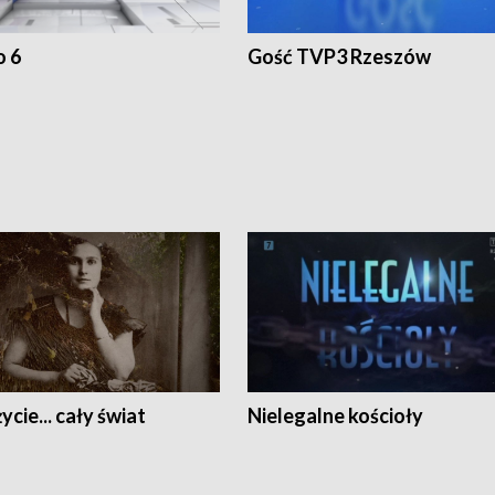
o 6
Gość TVP3 Rzeszów
ycie... cały świat
Nielegalne kościoły