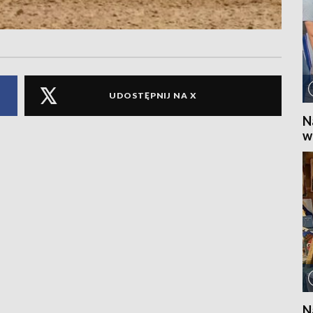
UDOSTĘPNIJ NA X
N
w
N