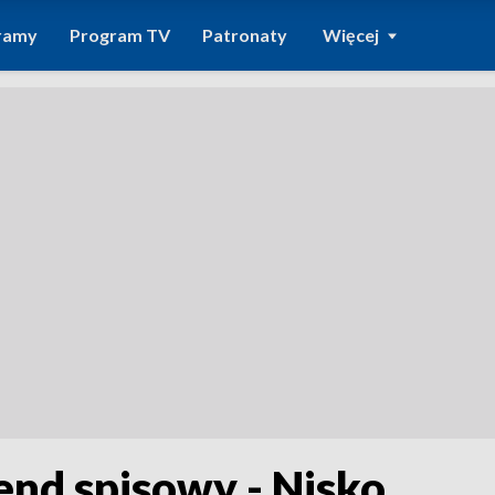
ramy
Program TV
Patronaty
Więcej
nd spisowy - Nisko