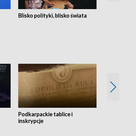
Blisko polityki, blisko świata
Popołudnie 
Podkarpackie tablice i
Szlakiem arc
inskrypcje
drewnianej