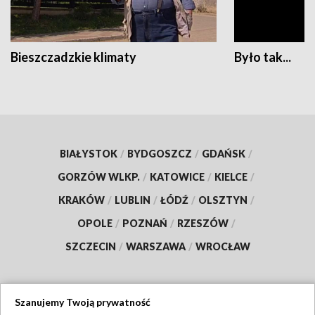
Bieszczadzkie klimaty
Było tak...
BIAŁYSTOK
/
BYDGOSZCZ
/
GDAŃSK
/
GORZÓW WLKP.
/
KATOWICE
/
KIELCE
/
KRAKÓW
/
LUBLIN
/
ŁÓDŹ
/
OLSZTYN
/
OPOLE
/
POZNAŃ
/
RZESZÓW
/
SZCZECIN
/
WARSZAWA
/
WROCŁAW
Szanujemy Twoją prywatność
Dołącz do nas: