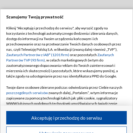
Szanujemy Twoją prywatność
Dołącz do nas:
Kliknij "Akceptuję i przechodzę do serwisu", aby wyrazić zgody na
korzystanie z technologii automatycznego śledzenia i zbierania danych,
TVP
dostęp do informacji na Twoim urządzeniu końcowym i ich
Abonament TVP
przechowywanie oraz na przetwarzanie Twoich danych osobowych przez
Regulamin TVP
nas, czyli Telewizję Polską S.A. w likwidacji (zwaną dalej również „TVP”),
Emisja w TVP
Polityka prywatności
Zaufanych Partnerów z IAB* (1201 firm)
oraz pozostałych
Zaufanych
Partnerów TVP (93 firm)
, w celach marketingowych (w tym do
Centrum informacji TVP
Moje zgody
zautomatyzowanego dopasowania reklam do Twoich zainteresowań i
mierzenia ich skuteczności) i pozostałych, które wskazujemy poniżej, a
Naziemna Telewizja Cyfrowa
Pomoc
także zgody na udostępnianie przez nas identyfikatora PPID do Google.
Sklep TVP
Biuro reklamy
Twoje dane osobowe zbierane podczas odwiedzania przez Ciebie naszych
Rada Programowa
Kontakt
poszczególnych serwisów
zwanych dalej „Portalem”, w tym informacje
zapisywane za pomocą technologii takich jak: pliki cookie, sygnalizatory
System NOS
WWW lub innych podobnych technologii umożliwiających świadczenie
dopasowanych i bezpiecznych usług, personalizację treści oraz reklam,
Informacje o nadawcy
Kanały
udostępnianie funkcji mediów społecznościowych oraz analizowanie
Akceptuję i przechodzę do serwisu
ruchu w Internecie.
Program dla prasy
©2026 Telewizja Polska S.A. w likwidacji
Biuro Reklamy
Twoje dane osobowe zbierane podczas odwiedzania przez Ciebie