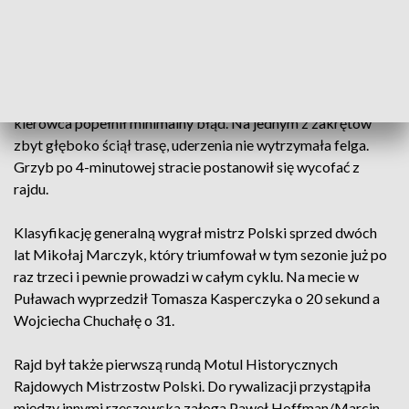
w Puławach przygotowali osiem odcinków specjalnych
długości 120 kilometrów. Grzegorz Grzyb z pilotem
Michałem Poradziszem rozpoczęli rajd wybornie. Wygrali
dwie pierwsze próby sportowe i prowadzili w rajdzie z
przewagą 9 sekund. Niestety na kolejnej, rzeszowski
kierowca popełnił minimalny błąd. Na jednym z zakrętów
zbyt głęboko ściął trasę, uderzenia nie wytrzymała felga.
Grzyb po 4-minutowej stracie postanowił się wycofać z
rajdu.
Klasyfikację generalną wygrał mistrz Polski sprzed dwóch
lat Mikołaj Marczyk, który triumfował w tym sezonie już po
raz trzeci i pewnie prowadzi w całym cyklu. Na mecie w
Puławach wyprzedził Tomasza Kasperczyka o 20 sekund a
Wojciecha Chuchałę o 31.
Rajd był także pierwszą rundą Motul Historycznych
Rajdowych Mistrzostw Polski. Do rywalizacji przystąpiła
między innymi rzeszowska załoga Paweł Hoffman/Marcin