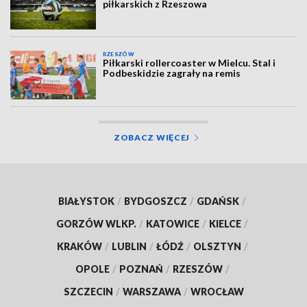
piłkarskich z Rzeszowa
RZESZÓW
Piłkarski rollercoaster w Mielcu. Stal i
Podbeskidzie zagrały na remis
ZOBACZ WIĘCEJ
BIAŁYSTOK
/
BYDGOSZCZ
/
GDAŃSK
/
GORZÓW WLKP.
/
KATOWICE
/
KIELCE
/
KRAKÓW
/
LUBLIN
/
ŁÓDŹ
/
OLSZTYN
/
OPOLE
/
POZNAŃ
/
RZESZÓW
/
SZCZECIN
/
WARSZAWA
/
WROCŁAW