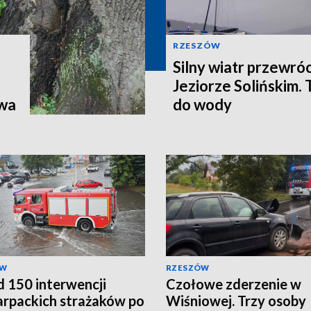
RZESZÓW
Silny wiatr przewróc
Jeziorze Solińskim.
twa
do wody
ÓW
RZESZÓW
 150 interwencji
Czołowe zderzenie w
rpackich strażaków po
Wiśniowej. Trzy osoby