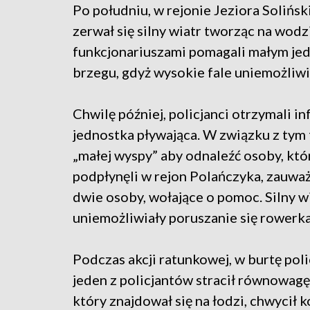
Po południu, w rejonie Jeziora Solińsk
zerwał się silny wiatr tworząc na wodzi
funkcjonariuszami pomagali małym je
brzegu, gdyż wysokie fale uniemożliwi
Chwilę później, policjanci otrzymali in
jednostka pływająca. W związku z tym 
„małej wyspy” aby odnaleźć osoby, któ
podpłynęli w rejon Polańczyka, zauwa
dwie osoby, wołające o pomoc. Silny wia
uniemożliwiały poruszanie się rowerka 
Podczas akcji ratunkowej, w burtę poli
jeden z policjantów stracił równowagę 
który znajdował się na łodzi, chwycił k