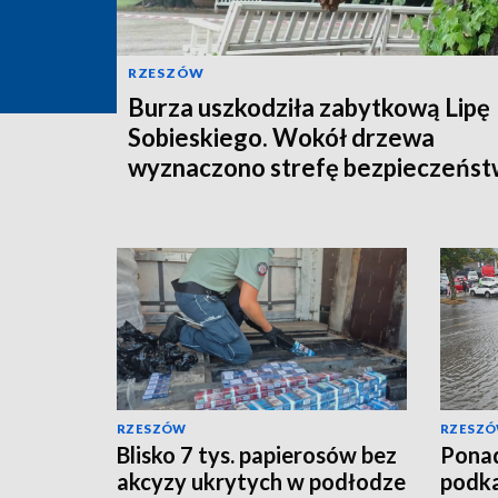
RZESZÓW
Burza uszkodziła zabytkową Lipę
Sobieskiego. Wokół drzewa
wyznaczono strefę bezpieczeńs
RZESZÓW
RZESZ
Blisko 7 tys. papierosów bez
Ponad
akcyzy ukrytych w podłodze
podka