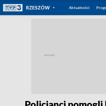
POWRÓT DO
RZESZÓW
Aktualności
Prog
TVP REGIONY
Policjanci pomogli