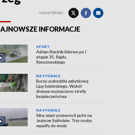
UDOSTĘPNIJ:
AJNOWSZE INFORMACJE
SPORT
Adrian Rzeźnik liderem po I
etapie 35. Rajdu
Rzeszowskiego
NA SYGNALE
Burza uszkodziła zabytkową
Lipę Sobieskiego. Wokół
drzewa wyznaczono strefę
bezpieczeństwa
NA SYGNALE
Silny wiatr przewrócił jacht na
Jeziorze Solińskim. Trzy osoby
wpadły do wody