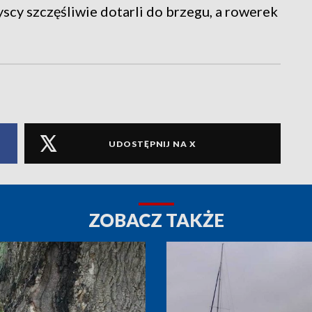
zyscy szczęśliwie dotarli do brzegu, a rowerek
UDOSTĘPNIJ NA X
ZOBACZ TAKŻE