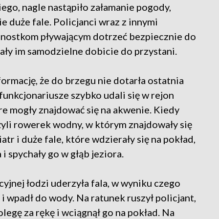
iego, nagle nastąpiło załamanie pogody,
e duże fale. Policjanci wraz z innymi
dnostkom pływającym dotrzeć bezpiecznie do
ały im samodzielne dobicie do przystani.
formację, że do brzegu nie dotarła ostatnia
funkcjonariusze szybko udali się w rejon
re mogły znajdować się na akwenie. Kiedy
żyli rowerek wodny, w którym znajdowały się
tr i duże fale, które wdzierały się na pokład,
i spychały go w głąb jeziora.
cyjnej łodzi uderzyła fala, w wyniku czego
i wpadł do wody. Na ratunek ruszył policjant,
olegę za rękę i wciągnął go na pokład. Na