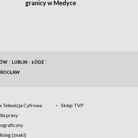
granicy w Medyce
KÓW
/
LUBLIN
/
ŁÓDŹ
/
ROCŁAW
 Telewizja Cyfrowa
Sklep TVP
la prasy
tograficzny
sing (znaki)