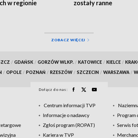
ch w regionie
zostały ranne
ZOBACZ WIĘCEJ
SZCZ
/
GDAŃSK
/
GORZÓW WLKP.
/
KATOWICE
/
KIELCE
/
KRA
N
/
OPOLE
/
POZNAŃ
/
RZESZÓW
/
SZCZECIN
/
WARSZAWA
/
W
Dołącz do nas:
Centrum informacji TVP
Naziemna
Informacje o nadawcy
Program d
zetargowe
Zgłoś program (ROPAT)
Serwis fo
wizyjna
Kariera w TVP
Merchandi