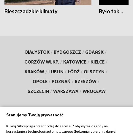
Bieszczadzkie klimaty
Było tak...
BIAŁYSTOK
/
BYDGOSZCZ
/
GDAŃSK
/
GORZÓW WLKP.
/
KATOWICE
/
KIELCE
/
KRAKÓW
/
LUBLIN
/
ŁÓDŹ
/
OLSZTYN
/
OPOLE
/
POZNAŃ
/
RZESZÓW
/
SZCZECIN
/
WARSZAWA
/
WROCŁAW
Szanujemy Twoją prywatność
Dołącz do nas:
Kliknij "Akceptuję i przechodzę do serwisu", aby wyrazić zgody na
korzystanie z technologii automatycznego śledzenia i zbierania danych,
TVP