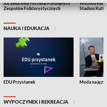
XX Światowy Festiwal Polonijnych
Wschód Kultur
Zespołów Folklorystycznych
Stadion Kultu
NAUKA I EDUKACJA
EDU Przystanek
Moda na język
WYPOCZYNEK I REKREACJA