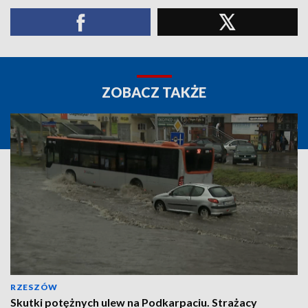
ZOBACZ TAKŻE
RZESZÓW
Skutki potężnych ulew na Podkarpaciu. Strażacy