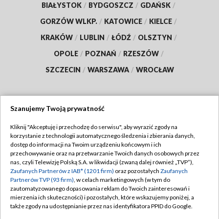
BIAŁYSTOK
/
BYDGOSZCZ
/
GDAŃSK
/
GORZÓW WLKP.
/
KATOWICE
/
KIELCE
/
KRAKÓW
/
LUBLIN
/
ŁÓDŹ
/
OLSZTYN
/
OPOLE
/
POZNAŃ
/
RZESZÓW
/
SZCZECIN
/
WARSZAWA
/
WROCŁAW
Szanujemy Twoją prywatność
Dołącz do nas:
Kliknij "Akceptuję i przechodzę do serwisu", aby wyrazić zgody na
korzystanie z technologii automatycznego śledzenia i zbierania danych,
TVP
dostęp do informacji na Twoim urządzeniu końcowym i ich
Abonament TVP
przechowywanie oraz na przetwarzanie Twoich danych osobowych przez
Regulamin TVP
nas, czyli Telewizję Polską S.A. w likwidacji (zwaną dalej również „TVP”),
Emisja w TVP
Polityka prywatności
Zaufanych Partnerów z IAB* (1201 firm)
oraz pozostałych
Zaufanych
Partnerów TVP (93 firm)
, w celach marketingowych (w tym do
Centrum informacji TVP
Moje zgody
zautomatyzowanego dopasowania reklam do Twoich zainteresowań i
mierzenia ich skuteczności) i pozostałych, które wskazujemy poniżej, a
Naziemna Telewizja Cyfrowa
Pomoc
także zgody na udostępnianie przez nas identyfikatora PPID do Google.
Sklep TVP
Biuro reklamy