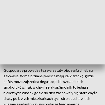
przygotowywaniem certyfikowanych nalewek, herbat
ziołowych, syropów czy konfitur. Okolica bogata jest w
różnego rodzaju dziką roślinność jak bzy, borówki, poziomki,
głóg, tarnina, mniszek, rumianki, pokrzywa. Z tego
wszystkiego udaje się wytworzyć przepyszne napoje: soki,
herbaty, nalewki. Trzeba tylko zakasać rękawy i wziąć się do
pracy. Oczywiście wcześniej znaleźć miejsce. Ta stara chyża ,
po dawnych mieszkańcach wioski dostała drugie życie.
- Z każdego zioła, które rośnie obok można zrobić coś bardzo
pożytecznego.
Gospodarze prowadza tez warsztaty pieczenia chleb na
zakwasie. W mało znanej wiosce mają kawiarenkę, gdzie
każdy może zajrzeć na degustacje bieszczadzkich
smakołyków. Tak w chwili relaksu. Smolnik to jedna z
nielicznych wiosek gdzie do dziś zachowały się stare chyże -
chaty po byłych mieszkańcach tych stron. Jedną z nich
właśnie zaadaptowali gospodarze tego miejsca.