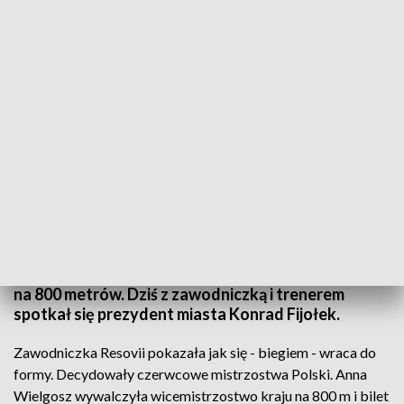
Lekkoatleci z Podkarpacia na igrzyskach w Tokio
23 lipca w Tokio rozpoczną się igrzyska olimpijskie.
Polskę będzie reprezentowało 215 zawodników. W
tym czworo lekkoatletów z Podkarpacia. Jedyną
olimpijką z Rzeszowa będzie Anna Wielgosz w biegu
na 800 metrów. Dziś z zawodniczką i trenerem
spotkał się prezydent miasta Konrad Fijołek.
Zawodniczka Resovii pokazała jak się - biegiem - wraca do
formy. Decydowały czerwcowe mistrzostwa Polski. Anna
Wielgosz wywalczyła wicemistrzostwo kraju na 800 m i bilet