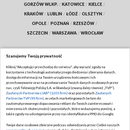
GORZÓW WLKP.
/
KATOWICE
/
KIELCE
/
KRAKÓW
/
LUBLIN
/
ŁÓDŹ
/
OLSZTYN
/
OPOLE
/
POZNAŃ
/
RZESZÓW
/
SZCZECIN
/
WARSZAWA
/
WROCŁAW
Szanujemy Twoją prywatność
Dołącz do nas:
Kliknij "Akceptuję i przechodzę do serwisu", aby wyrazić zgody na
korzystanie z technologii automatycznego śledzenia i zbierania danych,
TVP
dostęp do informacji na Twoim urządzeniu końcowym i ich
Abonament TVP
przechowywanie oraz na przetwarzanie Twoich danych osobowych przez
Regulamin TVP
nas, czyli Telewizję Polską S.A. w likwidacji (zwaną dalej również „TVP”),
Emisja w TVP
Polityka prywatności
Zaufanych Partnerów z IAB* (1201 firm)
oraz pozostałych
Zaufanych
Partnerów TVP (93 firm)
, w celach marketingowych (w tym do
Centrum informacji TVP
Moje zgody
zautomatyzowanego dopasowania reklam do Twoich zainteresowań i
mierzenia ich skuteczności) i pozostałych, które wskazujemy poniżej, a
Naziemna Telewizja Cyfrowa
Pomoc
także zgody na udostępnianie przez nas identyfikatora PPID do Google.
Sklep TVP
Biuro reklamy
Twoje dane osobowe zbierane podczas odwiedzania przez Ciebie naszych
Rada Programowa