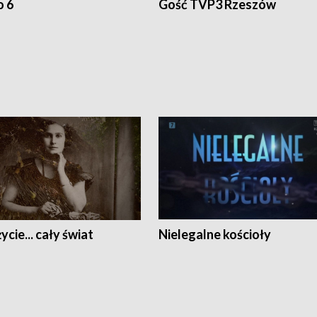
o 6
Gość TVP3 Rzeszów
ycie... cały świat
Nielegalne kościoły