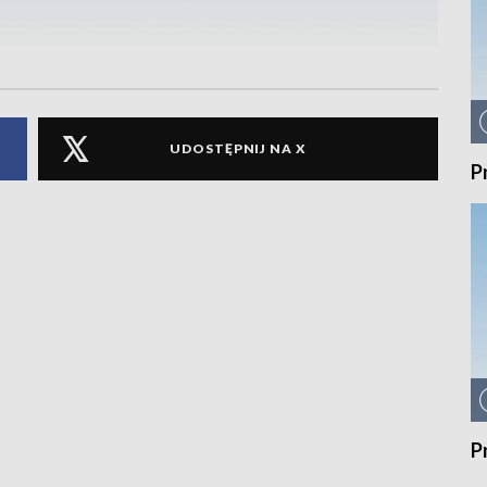
UDOSTĘPNIJ NA X
P
P