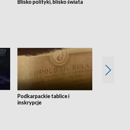
Blisko polityki, blisko świata
Popołudnie 
Podkarpackie tablice i
Szlakiem arc
inskrypcje
drewnianej