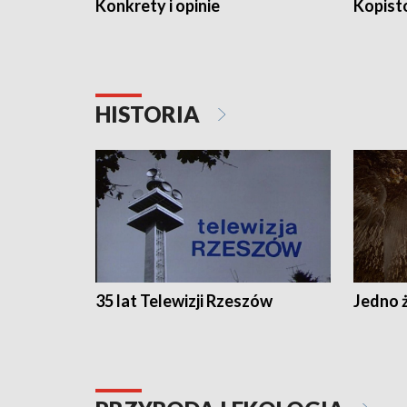
Konkrety i opinie
Kopist
HISTORIA
35 lat Telewizji Rzeszów
Jedno ż