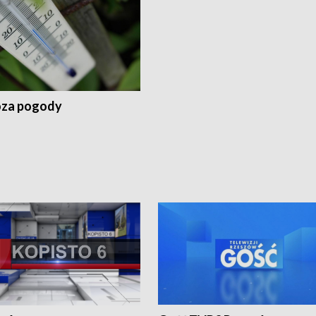
za pogody