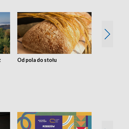
z
Od pola do stołu
50 lat ochro
przyrodnicz
Zachodnich