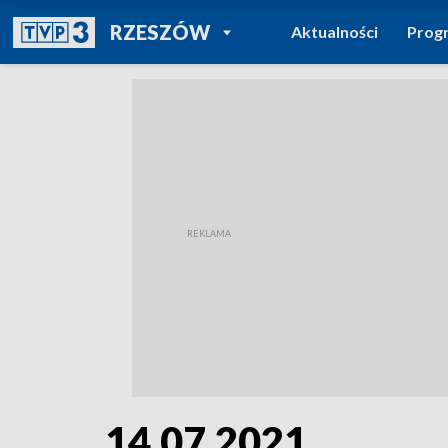
POWRÓT DO
RZESZÓW
Aktualności
Prog
TVP REGIONY
14.07.2021