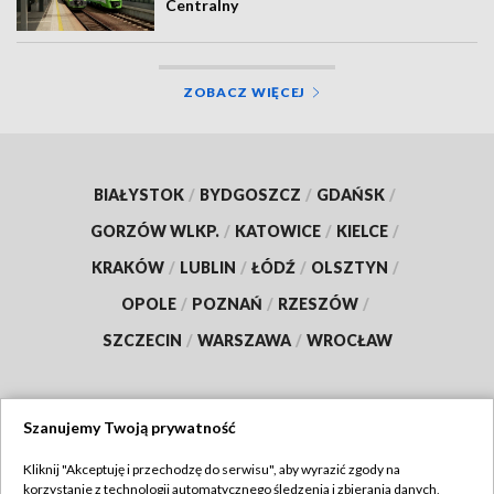
Centralny
ZOBACZ WIĘCEJ
BIAŁYSTOK
/
BYDGOSZCZ
/
GDAŃSK
/
GORZÓW WLKP.
/
KATOWICE
/
KIELCE
/
KRAKÓW
/
LUBLIN
/
ŁÓDŹ
/
OLSZTYN
/
OPOLE
/
POZNAŃ
/
RZESZÓW
/
SZCZECIN
/
WARSZAWA
/
WROCŁAW
Szanujemy Twoją prywatność
Dołącz do nas:
Kliknij "Akceptuję i przechodzę do serwisu", aby wyrazić zgody na
korzystanie z technologii automatycznego śledzenia i zbierania danych,