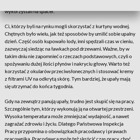
ochłody udało się na basen. Niektórzy dobrą pogodę
wykorzystali na spacer.
Ci, którzy byli na rynku mogli skorzystać z kurtyny wodnej.
Chętnych było wielu, jak też sposobów by umilić sobie upalny
dzień. Część osób kupowało lody, inni spędzali czas w cieniu,
zazwyczaj siedząc na ławkach pod drzewami. Ważne, by w
takim dniu nie zapomnieć o rzeczach podstawowych, czyli o
spożywaniu dużej ilości płynów i nakryciu głowy. Warto też
korzystać z okularów przeciwsłonecznych i stosować kremy
z filtrami UV na odkrytą skórę. Tym bardziej, że upały mają
się utrzymać do końca tygodnia.
Gdy na zewnątrz panują upały, trudno jest skupić się na pracy.
Szczególnie tym, którzy wykonują ją na otwartej przestrzeni.
Wysoka temperatura może zmniejszać wydajność, a nawet
zagrażać zdrowiu i życiu. Dlatego Państwowa Inspekcja
Pracy przypomina o obowiązkach pracodawcy i prawach
pracownika. Pracodawca może też skrócić czas pracy, choć