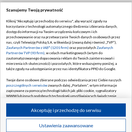
Szanujemy Twoją prywatność
Dołącz do nas:
Kliknij "Akceptuję i przechodzę do serwisu", aby wyrazić zgody na
korzystanie z technologii automatycznego śledzenia i zbierania danych,
TVP
dostęp do informacji na Twoim urządzeniu końcowym i ich
Abonament TVP
przechowywanie oraz na przetwarzanie Twoich danych osobowych przez
Regulamin TVP
nas, czyli Telewizję Polską S.A. w likwidacji (zwaną dalej również „TVP”),
Emisja w TVP
Polityka prywatności
Zaufanych Partnerów z IAB* (1201 firm)
oraz pozostałych
Zaufanych
Partnerów TVP (93 firm)
, w celach marketingowych (w tym do
Centrum informacji TVP
Moje zgody
zautomatyzowanego dopasowania reklam do Twoich zainteresowań i
mierzenia ich skuteczności) i pozostałych, które wskazujemy poniżej, a
Naziemna Telewizja Cyfrowa
Pomoc
także zgody na udostępnianie przez nas identyfikatora PPID do Google.
Sklep TVP
Biuro reklamy
Twoje dane osobowe zbierane podczas odwiedzania przez Ciebie naszych
Rada Programowa
Kontakt
poszczególnych serwisów
zwanych dalej „Portalem”, w tym informacje
zapisywane za pomocą technologii takich jak: pliki cookie, sygnalizatory
System NOS
WWW lub innych podobnych technologii umożliwiających świadczenie
dopasowanych i bezpiecznych usług, personalizację treści oraz reklam,
Informacje o nadawcy
Kanały
udostępnianie funkcji mediów społecznościowych oraz analizowanie
Akceptuję i przechodzę do serwisu
ruchu w Internecie.
Program dla prasy
©2026 Telewizja Polska S.A. w likwidacji
Biuro Reklamy
Twoje dane osobowe zbierane podczas odwiedzania przez Ciebie
Ustawienia zaawansowane
poszczególnych serwisów
na Portalu, takie jak adresy IP, identyfikatory
Ogłoszenie przetargowe