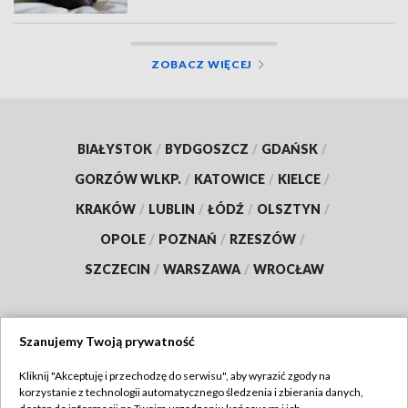
ZOBACZ WIĘCEJ
BIAŁYSTOK
/
BYDGOSZCZ
/
GDAŃSK
/
GORZÓW WLKP.
/
KATOWICE
/
KIELCE
/
KRAKÓW
/
LUBLIN
/
ŁÓDŹ
/
OLSZTYN
/
OPOLE
/
POZNAŃ
/
RZESZÓW
/
SZCZECIN
/
WARSZAWA
/
WROCŁAW
Szanujemy Twoją prywatność
Dołącz do nas:
Kliknij "Akceptuję i przechodzę do serwisu", aby wyrazić zgody na
korzystanie z technologii automatycznego śledzenia i zbierania danych,
TVP