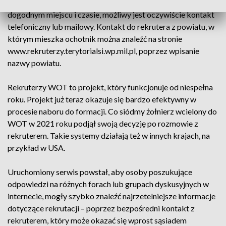
Terytorialnej można się umówić na bezpośrednie spotkanie w
dogodnym miejscu i czasie, możliwy jest oczywiście kontakt
telefoniczny lub mailowy. Kontakt do rekrutera z powiatu, w
którym mieszka ochotnik można znaleźć na stronie
www.rekruterzy.terytorialsi.wp.mil.pl, poprzez wpisanie
nazwy powiatu.
Rekruterzy WOT to projekt, który funkcjonuje od niespełna
roku. Projekt już teraz okazuje się bardzo efektywny w
procesie naboru do formacji. Co siódmy żołnierz wcielony do
WOT w 2021 roku podjął swoją decyzję po rozmowie z
rekruterem. Takie systemy działają też w innych krajach, na
przykład w USA.
Uruchomiony serwis powstał, aby osoby poszukujące
odpowiedzi na różnych forach lub grupach dyskusyjnych w
internecie, mogły szybko znaleźć najrzetelniejsze informacje
dotyczące rekrutacji – poprzez bezpośredni kontakt z
rekruterem, który może okazać się wprost sąsiadem