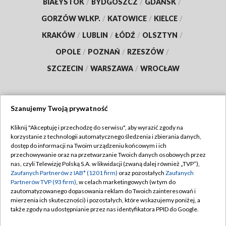
BIAŁYSTOK
/
BYDGOSZCZ
/
GDAŃSK
/
GORZÓW WLKP.
/
KATOWICE
/
KIELCE
/
KRAKÓW
/
LUBLIN
/
ŁÓDŹ
/
OLSZTYN
/
OPOLE
/
POZNAŃ
/
RZESZÓW
/
SZCZECIN
/
WARSZAWA
/
WROCŁAW
Szanujemy Twoją prywatność
Dołącz do nas:
Kliknij "Akceptuję i przechodzę do serwisu", aby wyrazić zgody na
korzystanie z technologii automatycznego śledzenia i zbierania danych,
TVP
dostęp do informacji na Twoim urządzeniu końcowym i ich
Abonament TVP
przechowywanie oraz na przetwarzanie Twoich danych osobowych przez
Regulamin TVP
nas, czyli Telewizję Polską S.A. w likwidacji (zwaną dalej również „TVP”),
Emisja w TVP
Polityka prywatności
Zaufanych Partnerów z IAB* (1201 firm)
oraz pozostałych
Zaufanych
Partnerów TVP (93 firm)
, w celach marketingowych (w tym do
Centrum informacji TVP
Moje zgody
zautomatyzowanego dopasowania reklam do Twoich zainteresowań i
mierzenia ich skuteczności) i pozostałych, które wskazujemy poniżej, a
Naziemna Telewizja Cyfrowa
Pomoc
także zgody na udostępnianie przez nas identyfikatora PPID do Google.
Sklep TVP
Biuro reklamy