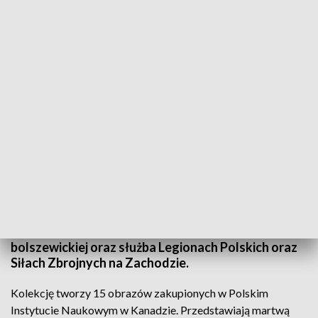
Obrazy Stefana Kątskiego w Muzeum Historycznym w Sanoku
Muzeum Historyczne w Sanoku po raz pierwszy
prezentuje kolekcję obrazów Stefana Kątskiego.
Artysta urodzony w Sanoku, który wyemigrował
do Kanady, należał do grupy polskich kolorystów.
W jego życiorysie był też udział w wojnie polsko-
bolszewickiej oraz służba Legionach Polskich oraz
Siłach Zbrojnych na Zachodzie.
Kolekcję tworzy 15 obrazów zakupionych w Polskim
Instytucie Naukowym w Kanadzie. Przedstawiają martwą