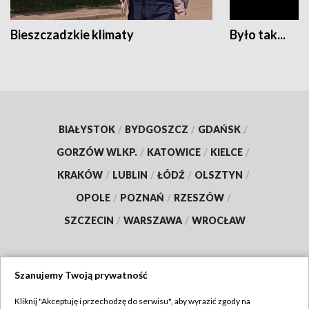
Bieszczadzkie klimaty
Było tak...
BIAŁYSTOK
/
BYDGOSZCZ
/
GDAŃSK
/
GORZÓW WLKP.
/
KATOWICE
/
KIELCE
/
KRAKÓW
/
LUBLIN
/
ŁÓDŹ
/
OLSZTYN
/
OPOLE
/
POZNAŃ
/
RZESZÓW
/
SZCZECIN
/
WARSZAWA
/
WROCŁAW
Szanujemy Twoją prywatność
Dołącz do nas:
Kliknij "Akceptuję i przechodzę do serwisu", aby wyrazić zgody na