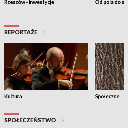
Rzeszów - inwestycje
Od pola do st
REPORTAŻE
Kultura
Społeczne
SPOŁECZEŃSTWO