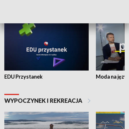
NAUKA I EDUKACJA
EDU Przystanek
Moda na język
WYPOCZYNEK I REKREACJA