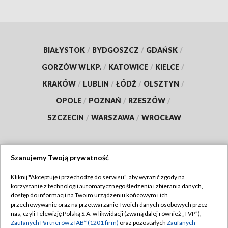
BIAŁYSTOK
/
BYDGOSZCZ
/
GDAŃSK
/
GORZÓW WLKP.
/
KATOWICE
/
KIELCE
/
KRAKÓW
/
LUBLIN
/
ŁÓDŹ
/
OLSZTYN
/
OPOLE
/
POZNAŃ
/
RZESZÓW
/
SZCZECIN
/
WARSZAWA
/
WROCŁAW
Szanujemy Twoją prywatność
Dołącz do nas:
Kliknij "Akceptuję i przechodzę do serwisu", aby wyrazić zgody na
korzystanie z technologii automatycznego śledzenia i zbierania danych,
TVP
dostęp do informacji na Twoim urządzeniu końcowym i ich
Abonament TVP
przechowywanie oraz na przetwarzanie Twoich danych osobowych przez
Regulamin TVP
nas, czyli Telewizję Polską S.A. w likwidacji (zwaną dalej również „TVP”),
Emisja w TVP
Polityka prywatności
Zaufanych Partnerów z IAB* (1201 firm)
oraz pozostałych
Zaufanych