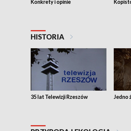
Konkrety i opinie
Kopist
HISTORIA
35 lat Telewizji Rzeszów
Jedno ż