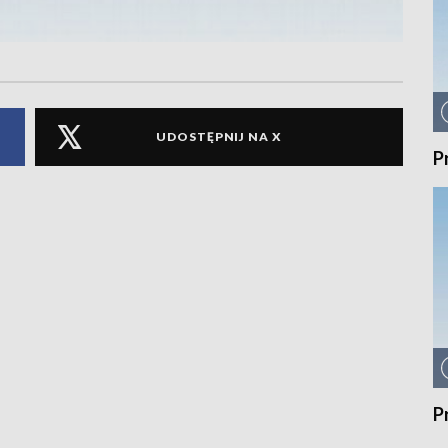
UDOSTĘPNIJ NA X
P
P