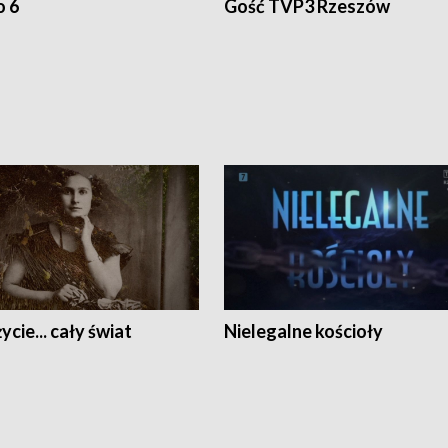
o 6
Gość TVP3 Rzeszów
ycie... cały świat
Nielegalne kościoły