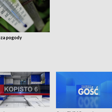
za pogody