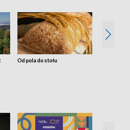
z
Od pola do stołu
50 lat ochro
przyrodnicz
Zachodnich