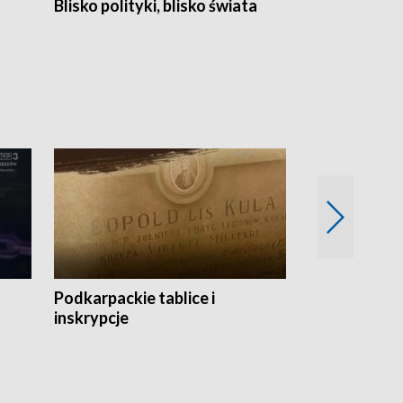
Blisko polityki, blisko świata
Popołudnie 
Podkarpackie tablice i
Szlakiem arc
inskrypcje
drewnianej