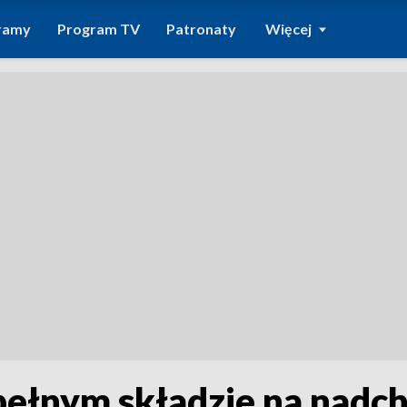
ramy
Program TV
Patronaty
Więcej
pełnym składzie na nadc