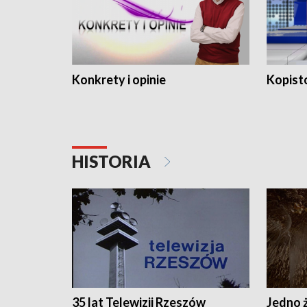
Konkrety i opinie
Kopist
HISTORIA
35 lat Telewizji Rzeszów
Jedno ż