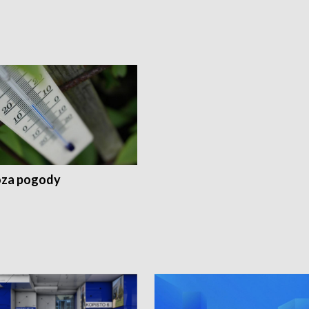
za pogody