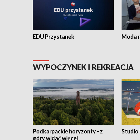
EDU Przystanek
Moda na
WYPOCZYNEK I REKREACJA
Podkarpackie horyzonty - z
Studio
góry widać więcej