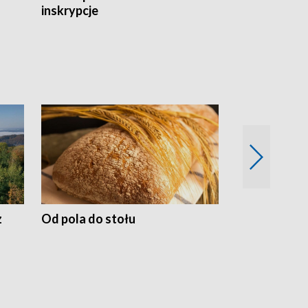
inskrypcje
drewnianej
z
Od pola do stołu
50 lat ochro
przyrodnicz
Zachodnich