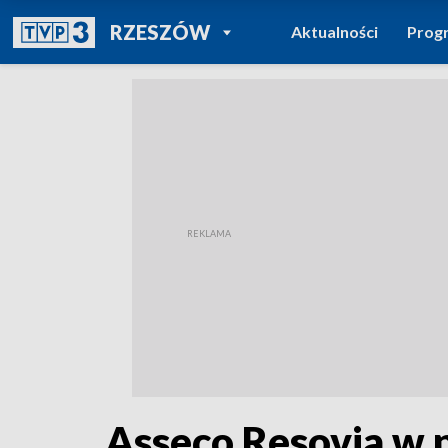
POWRÓT DO
RZESZÓW
Aktualności
Prog
TVP REGIONY
Asseco Resovia w 