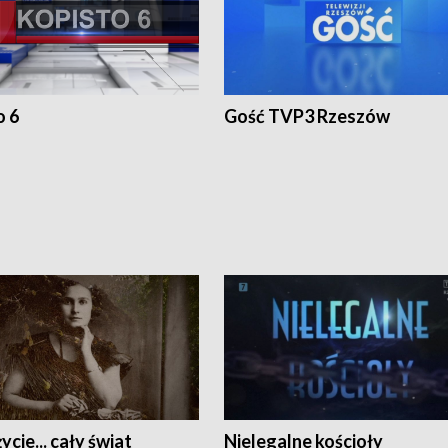
o 6
Gość TVP3 Rzeszów
ycie... cały świat
Nielegalne kościoły