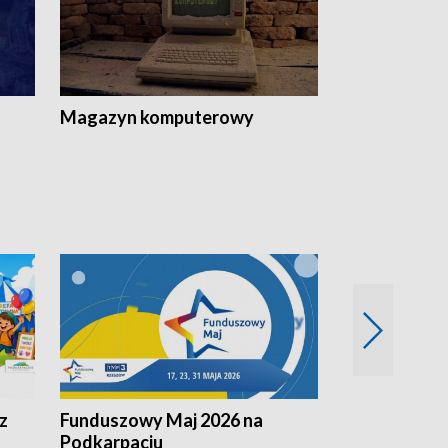
Magazyn komputerowy
z
Funduszowy Maj 2026 na
Podkarpacki
Podkarpaciu
kulinarne z h