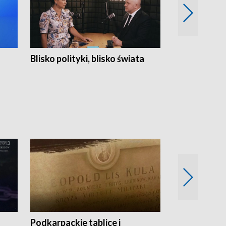
Blisko polityki, blisko świata
Popołudnie 
Podkarpackie tablice i
Szlakiem arc