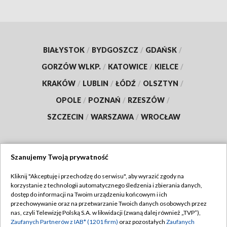
BIAŁYSTOK
/
BYDGOSZCZ
/
GDAŃSK
/
GORZÓW WLKP.
/
KATOWICE
/
KIELCE
/
KRAKÓW
/
LUBLIN
/
ŁÓDŹ
/
OLSZTYN
/
OPOLE
/
POZNAŃ
/
RZESZÓW
/
SZCZECIN
/
WARSZAWA
/
WROCŁAW
Szanujemy Twoją prywatność
Dołącz do nas:
Kliknij "Akceptuję i przechodzę do serwisu", aby wyrazić zgody na
korzystanie z technologii automatycznego śledzenia i zbierania danych,
TVP
dostęp do informacji na Twoim urządzeniu końcowym i ich
Abonament TVP
przechowywanie oraz na przetwarzanie Twoich danych osobowych przez
Regulamin TVP
nas, czyli Telewizję Polską S.A. w likwidacji (zwaną dalej również „TVP”),
Emisja w TVP
Polityka prywatności
Zaufanych Partnerów z IAB* (1201 firm)
oraz pozostałych
Zaufanych