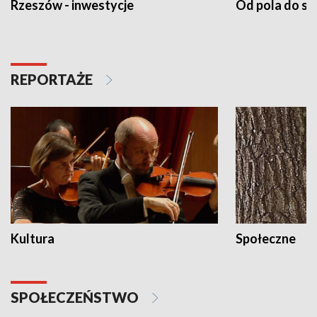
Rzeszów - inwestycje
Od pola do st
REPORTAŻE
Kultura
Społeczne
SPOŁECZEŃSTWO