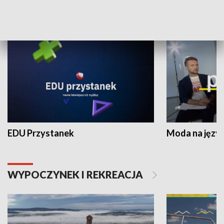
NAUKA I EDUKACJA
EDU Przystanek
Moda na język
WYPOCZYNEK I REKREACJA