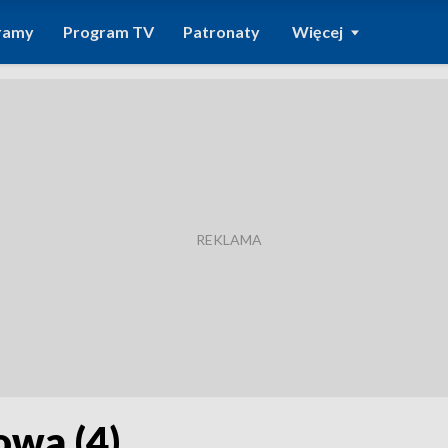
ramy
Program TV
Patronaty
Więcej
owa (4)