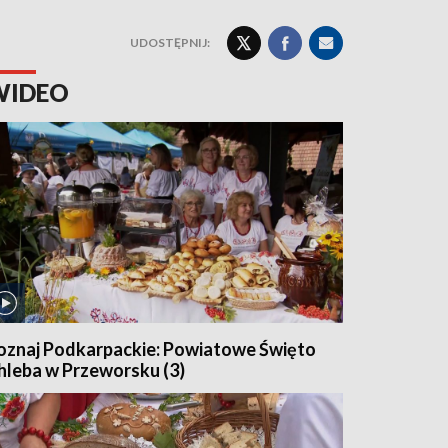
UDOSTĘPNIJ:
WIDEO
oznaj Podkarpackie: Powiatowe Święto
hleba w Przeworsku (3)