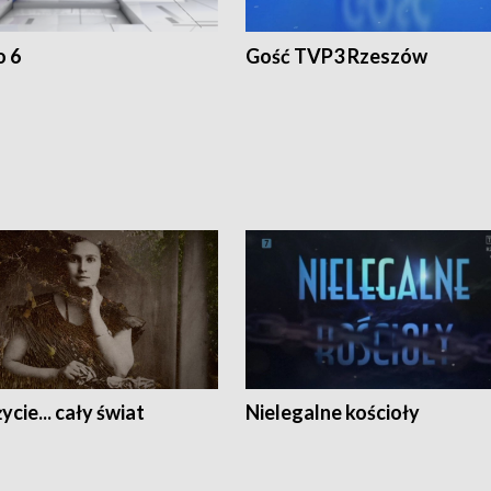
o 6
Gość TVP3 Rzeszów
ycie... cały świat
Nielegalne kościoły