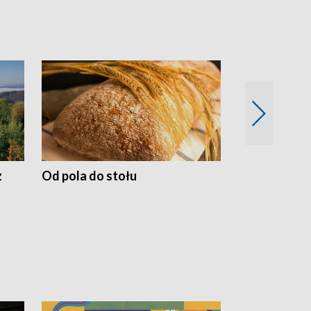
z
Od pola do stołu
50 lat ochro
przyrodnicz
Zachodnich