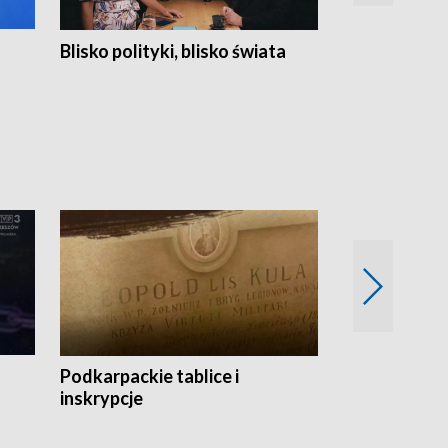
Blisko polityki, blisko świata
Popołudnie 
Podkarpackie tablice i
Szlakiem arc
inskrypcje
drewnianej