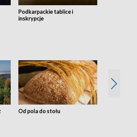
Podkarpackie tablice i
Szlakiem arc
inskrypcje
drewnianej
z
Od pola do stołu
50 lat ochro
przyrodnicz
Zachodnich