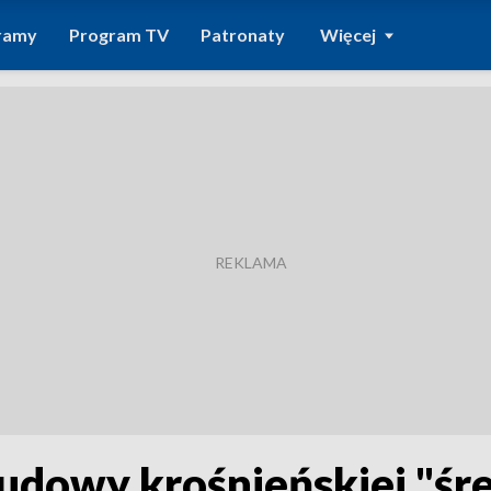
ramy
Program TV
Patronaty
Więcej
budowy krośnieńskiej "śr