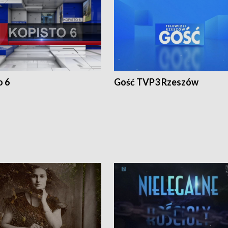
o 6
Gość TVP3 Rzeszów