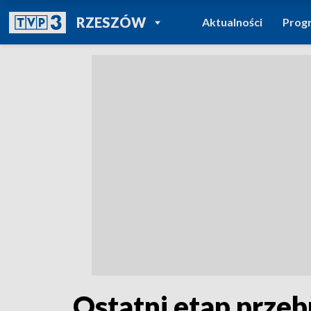
POWRÓT DO
RZESZÓW
Aktualności
Prog
TVP REGIONY
Ostatni etap prze