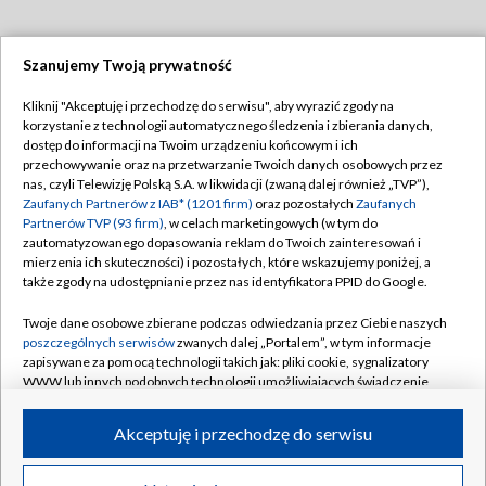
Szanujemy Twoją prywatność
Dołącz do nas:
Kliknij "Akceptuję i przechodzę do serwisu", aby wyrazić zgody na
korzystanie z technologii automatycznego śledzenia i zbierania danych,
TVP
dostęp do informacji na Twoim urządzeniu końcowym i ich
Abonament TVP
przechowywanie oraz na przetwarzanie Twoich danych osobowych przez
Regulamin TVP
nas, czyli Telewizję Polską S.A. w likwidacji (zwaną dalej również „TVP”),
Emisja w TVP
Polityka prywatności
Zaufanych Partnerów z IAB* (1201 firm)
oraz pozostałych
Zaufanych
Partnerów TVP (93 firm)
, w celach marketingowych (w tym do
Centrum informacji TVP
Moje zgody
zautomatyzowanego dopasowania reklam do Twoich zainteresowań i
mierzenia ich skuteczności) i pozostałych, które wskazujemy poniżej, a
Naziemna Telewizja Cyfrowa
Pomoc
także zgody na udostępnianie przez nas identyfikatora PPID do Google.
Sklep TVP
Biuro reklamy
Twoje dane osobowe zbierane podczas odwiedzania przez Ciebie naszych
Rada Programowa
Kontakt
poszczególnych serwisów
zwanych dalej „Portalem”, w tym informacje
zapisywane za pomocą technologii takich jak: pliki cookie, sygnalizatory
System NOS
WWW lub innych podobnych technologii umożliwiających świadczenie
dopasowanych i bezpiecznych usług, personalizację treści oraz reklam,
Informacje o nadawcy
Kanały
udostępnianie funkcji mediów społecznościowych oraz analizowanie
Akceptuję i przechodzę do serwisu
ruchu w Internecie.
Program dla prasy
©2026 Telewizja Polska S.A. w likwidacji
Biuro Reklamy
Twoje dane osobowe zbierane podczas odwiedzania przez Ciebie