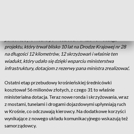
drugiego wiaduktu nad linią kolejową nr 108. Wcześniej było
to wąskie gardło komunikacyjne miasta. Czteropasmowa
droga przechodziła w zwykłą dwukierunkową jezdnię.
Piotr Przytocki,
prezydent Krosna
- Przedsięwzięcie, proszę
państwa, było można powiedzieć zwieńczeniem dużego
projektu, który trwał blisko 10 lat na Drodze Krajowej nr 28
na długości 12 kilometrów, 12 skrzyżowań i właśnie ten
wiadukt, który udało się dzięki wsparciu ministerstwa
infrastruktury, dotacjom z rezerwy pana ministra zrealizować.
Ostatni etap przebudowy krośnieńskiej średnicówki
kosztował 56 milionów złotych, z czego 31 to właśnie
ministerialna dotacja. Teraz nowe ronda i skrzyżowania, wraz
z mostami, tunelami i drogami dojazdowymi upłynniają ruch
w Krośnie, co odczuwają kierowcy. Na dodatkowe korzyści
wynikające z nowego układu komunikacyjnego wskazują też
samorządowcy.