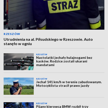
RZESZÓW
Utrudnienia na al. Piłsudskiego w Rzeszowie. Auto
stanęło w ogniu
RZESZÓW
Nastolatki jechały hulajnogami bez
kasków. Rodzice zostali ukarani
mandatami
RZESZÓW
Jechał 141 km/h w terenie zabudowanym.
Motocyklista stracił prawo jazdy
RZESZÓW
Pijany kierowca BMW rozbił trzy