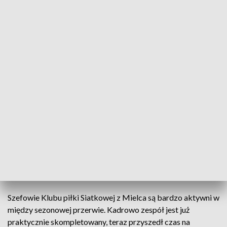
Nowi sponsorzy i nowe nadzieje mieleckich siatkarek, fot. pixabay
W Mielcu poważnie myślą o powrocie w szeregi
najlepszych drużyn siatkarskich w kraju. Szefowie
Stali ogłaszają kolejne transfery i poinformowali, że
finansowo wspierać ich będzie firma ITA Tools. To
strategiczny sponsor siatkarek, które mają walczyć
o awans.
Szefowie Klubu piłki Siatkowej z Mielca są bardzo aktywni w
między sezonowej przerwie. Kadrowo zespół jest już
praktycznie skompletowany, teraz przyszedł czas na