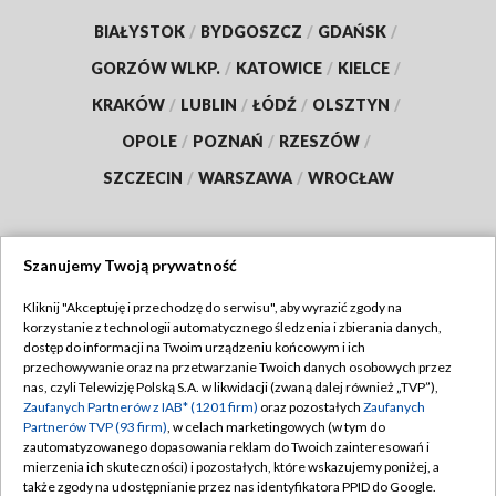
BIAŁYSTOK
/
BYDGOSZCZ
/
GDAŃSK
/
GORZÓW WLKP.
/
KATOWICE
/
KIELCE
/
KRAKÓW
/
LUBLIN
/
ŁÓDŹ
/
OLSZTYN
/
OPOLE
/
POZNAŃ
/
RZESZÓW
/
SZCZECIN
/
WARSZAWA
/
WROCŁAW
Szanujemy Twoją prywatność
Dołącz do nas:
Kliknij "Akceptuję i przechodzę do serwisu", aby wyrazić zgody na
korzystanie z technologii automatycznego śledzenia i zbierania danych,
TVP
dostęp do informacji na Twoim urządzeniu końcowym i ich
Abonament TVP
przechowywanie oraz na przetwarzanie Twoich danych osobowych przez
Regulamin TVP
nas, czyli Telewizję Polską S.A. w likwidacji (zwaną dalej również „TVP”),
Emisja w TVP
Polityka prywatności
Zaufanych Partnerów z IAB* (1201 firm)
oraz pozostałych
Zaufanych
Partnerów TVP (93 firm)
, w celach marketingowych (w tym do
Centrum informacji TVP
Moje zgody
zautomatyzowanego dopasowania reklam do Twoich zainteresowań i
mierzenia ich skuteczności) i pozostałych, które wskazujemy poniżej, a
Naziemna Telewizja Cyfrowa
Pomoc
także zgody na udostępnianie przez nas identyfikatora PPID do Google.