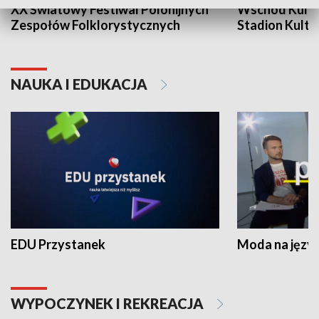
XX Światowy Festiwal Polonijnych
Wschód Kultur
Zespołów Folklorystycznych
Stadion Kultu
NAUKA I EDUKACJA
EDU Przystanek
Moda na język
WYPOCZYNEK I REKREACJA