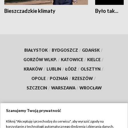
Bieszczadzkie klimaty
Było tak...
BIAŁYSTOK
/
BYDGOSZCZ
/
GDAŃSK
/
GORZÓW WLKP.
/
KATOWICE
/
KIELCE
/
KRAKÓW
/
LUBLIN
/
ŁÓDŹ
/
OLSZTYN
/
OPOLE
/
POZNAŃ
/
RZESZÓW
/
SZCZECIN
/
WARSZAWA
/
WROCŁAW
Szanujemy Twoją prywatność
Dołącz do nas:
Kliknij "Akceptuję i przechodzę do serwisu", aby wyrazić zgody na
korzystanie z technologii automatycznego śledzenia i zbierania danych,
TVP