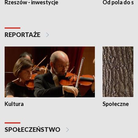
Rzeszów - inwestycje
Od pola do st
REPORTAŻE
Kultura
Społeczne
SPOŁECZEŃSTWO