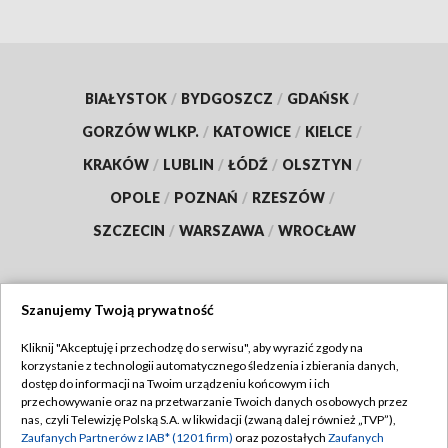
BIAŁYSTOK
/
BYDGOSZCZ
/
GDAŃSK
/
GORZÓW WLKP.
/
KATOWICE
/
KIELCE
/
KRAKÓW
/
LUBLIN
/
ŁÓDŹ
/
OLSZTYN
/
OPOLE
/
POZNAŃ
/
RZESZÓW
/
SZCZECIN
/
WARSZAWA
/
WROCŁAW
Szanujemy Twoją prywatność
Dołącz do nas:
Kliknij "Akceptuję i przechodzę do serwisu", aby wyrazić zgody na
korzystanie z technologii automatycznego śledzenia i zbierania danych,
TVP
dostęp do informacji na Twoim urządzeniu końcowym i ich
Abonament TVP
przechowywanie oraz na przetwarzanie Twoich danych osobowych przez
Regulamin TVP
nas, czyli Telewizję Polską S.A. w likwidacji (zwaną dalej również „TVP”),
Emisja w TVP
Polityka prywatności
Zaufanych Partnerów z IAB* (1201 firm)
oraz pozostałych
Zaufanych