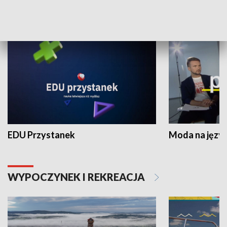
NAUKA I EDUKACJA
EDU Przystanek
Moda na język
WYPOCZYNEK I REKREACJA