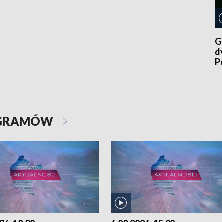
G
d
P
p
OGRAMÓW