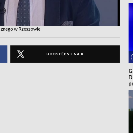
ycznego w Rzeszowie
UDOSTĘPNIJ NA X
G
D
p