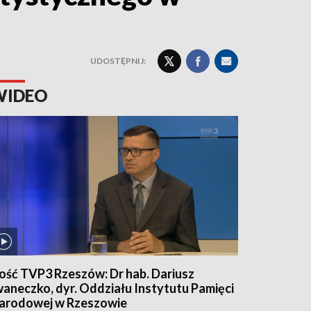
UDOSTĘPNIJ:
WIDEO
ość TVP3 Rzeszów: Dr hab. Dariusz
waneczko, dyr. Oddziału Instytutu Pamięci
arodowej w Rzeszowie