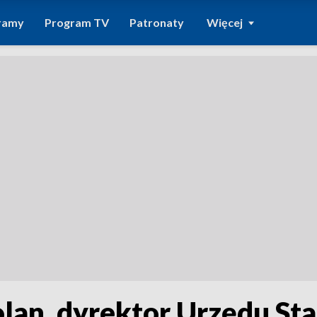
ramy
Program TV
Patronaty
Więcej
lan, dyrektor Urzędu St