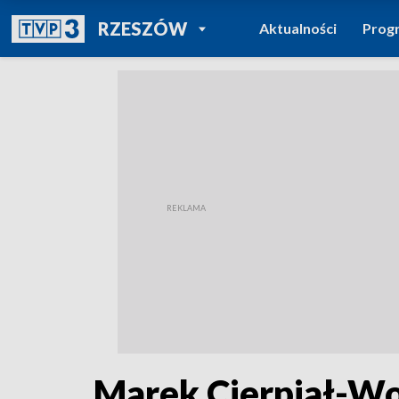
POWRÓT DO
RZESZÓW
Aktualności
Prog
TVP REGIONY
Marek Cierpiał-Wo