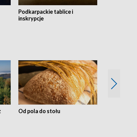
Podkarpackie tablice i
Szlakiem arc
inskrypcje
drewnianej
z
Od pola do stołu
50 lat ochro
przyrodnicz
Zachodnich