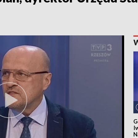
G
I
N