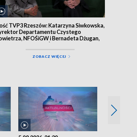
ość TVP3 Rzeszów: Katarzyna Siwkowska,
yrektor Departamentu Czystego
owietrza, NFOŚiGW i Bernadeta Dżugan,
rezes zarządu WFOŚiGW w Rzeszowie
ZOBACZ WIĘCEJ