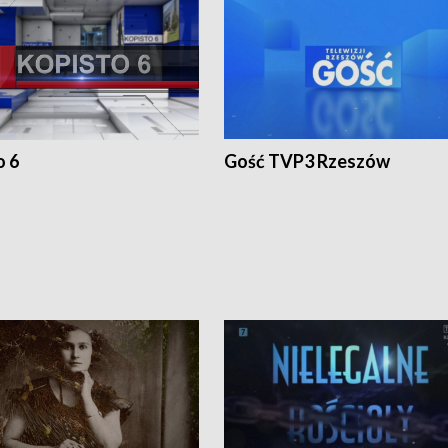
o 6
Gość TVP3 Rzeszów